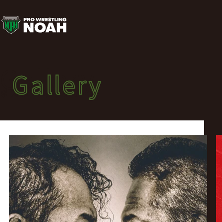
ポ
ス
タ
Gallery
Gallery
ー
ポスターギャラリー
ギ
ャ
ラ
リ