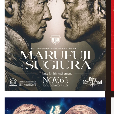
ー
|
プ
ロ
レ
ス
リ
ン