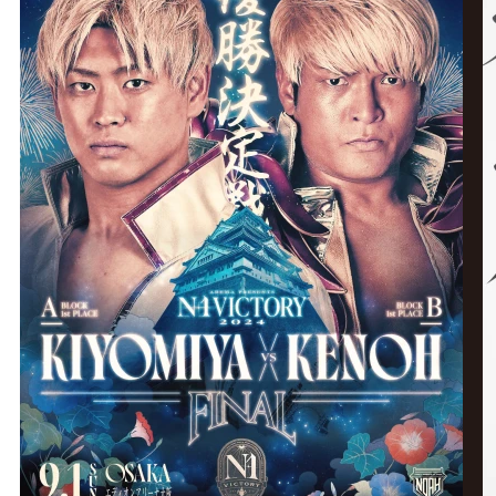
グ・
ノ
ア
公
式
サ
イ
ト