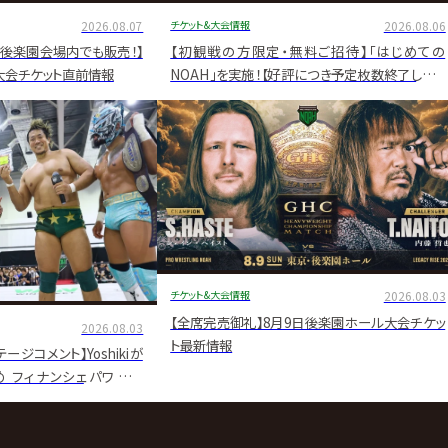
2026.08.07
チケット&大会情報
2026.08.06
9後楽園会場内でも販売！】
【初観戦の方限定・無料ご招待】「はじめての
大会チケット直前情報
NOAH」を実施！【好評につき予定枚数終了しまし
た】
チケット&大会情報
2026.08.03
【全席完売御礼】8月9日後楽園ホール大会チケッ
2026.08.03
ト最新情報
ージコメント】Yoshikiが
 フィナンシェパワーで
み▼Eitaが一夜で反撃ピン、
い」▼KENTAナショナル
内藤はシェインに「王者最