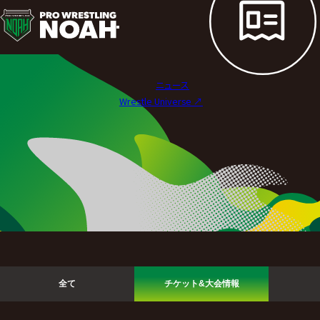
ニ
ュ
ー
ニュース
ス
Wrestle Universe ↗︎
|
プ
ロ
レ
ス
リ
全て
チケット&大会情報
ン