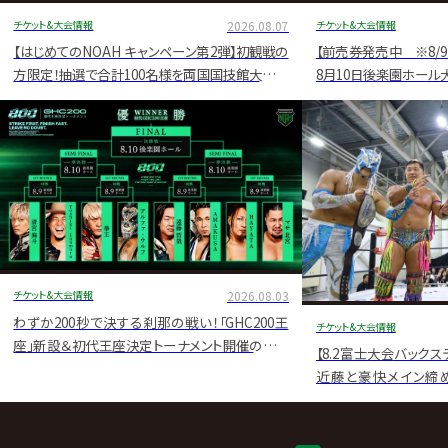
チケット&大会情報
2026.08.07
チケット&大会情報
【はじめてのNOAH キャンペーン第2弾】初観戦の
【前売券発売中 ※8/
方限定！抽選で合計100名様を両国国技館大会に
8月10日後楽園ホール
ご招待
チケット&大会情報
2026.08.03
わずか200秒で決する刹那の戦い！「GHC200王
チケット&大会情報
座」新設＆初代王座決定トーナメント開催のお知
【8.2富士大会バックステ
らせ
近藤と豪快メイン締め
『GHC200』獲りへ弾
カイに「お前にはまだ早
へレリックロック締め 