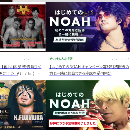
2026.08.08
チケット&大会情報
2026.08.07
＞【他団体参戦情報】＜
【はじめてのNOAH キャンペーン第3弾】初観戦の
決定！＞ 9月7日(月)
方と一緒に観戦できる座席を受付開始
IRE Ⅳ」