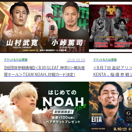
グ・
ノ
ア
公
式
サ
チケット&大会情報
2026.08.08
チケット&大会情報
イ
【他団体参戦情報】＜8.30 GLEAT 神奈川・横浜産
＜8月7日追記アリ
貿ホール＞TEAM NOAH、対戦カード決定！
KENTA、稲畑参戦
ト
「TAKAYAMANIA EMP