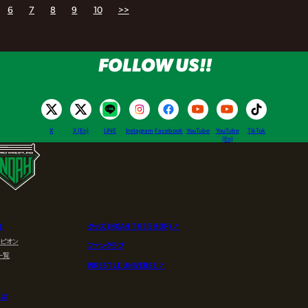
6
7
8
9
10
>>
れよ」▼清宮が鶴屋147
へ加速
FOLLOW US!!
X
X (En)
LINE
Instagram
Facebook
YouTube
YouTube
TikTok
(En)
介
グッズ (NOAH THE SHOP) ↗︎
ンピオン
ファンクラブ
一覧
WRESTLE UNIVERSE ↗︎
とは