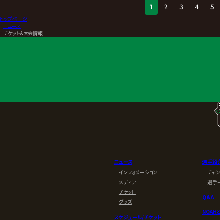
1
2
3
4
5
後の週末ぜひ楽しんでく
トップページ
秒葬で『GHC200』獲り
>
ニュース
>
チケット&大会情報
ニュース
選手紹
インフォメーション
チャ
メディア
選手
チケット
Q&A
グッズ
NOAH
スケジュール/チケット