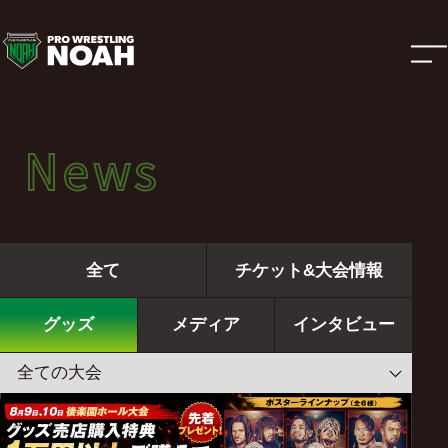
ニ
ュ
ー
News
News
ス
ニュース
|
全て
チケット&大会情報
プ
グッズ
メディア
インタビュー
ロ
レ