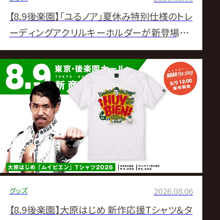
【8.9後楽園】「ユるノア」夏休み特別仕様のトレ
ーディングアクリルキーホルダーが新登場！さ
らに通販限定で特典付きコンプリートセットも
発売決定！
グッズ
2026.08.06
【8.9後楽園】大原はじめ 新作応援Tシャツ＆タ