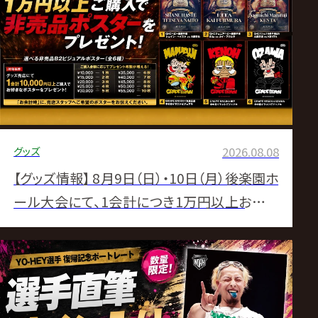
ス
リ
ン
グ・
グッズ
2026.08.08
ノ
【グッズ情報】 8月9日（日）・10日（月）後楽園ホ
ア
ール大会にて、1会計につき1万円以上お買い
上げの方に、先着で「選べる非売品B2ビジュア
公
ルポスター」をプレゼント！
式