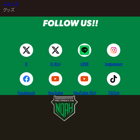
>
ニュース
>
グッズ
FOLLOW US!!
X
X (En)
LINE
Instagram
Facebook
YouTube
YouTube (En)
TikTok