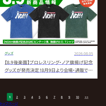
グッズ
2026.08.05
【8.9後楽園】プロレスリング・ノア旗揚げ記念
グッズが発売決定！8月9日より会場・通販で発
売スタート！
1
2
3
4
5
6
7
8
9
10
>>
トップページ