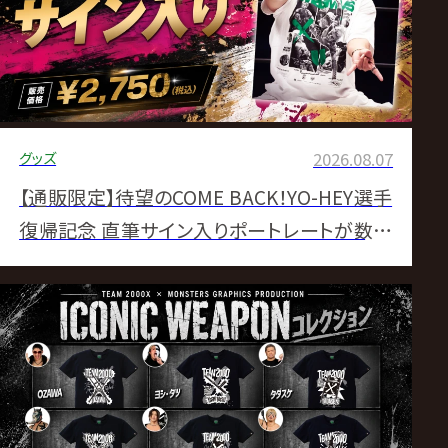
サ
イ
ト
グッズ
2026.08.07
【通販限定】待望のCOME BACK！YO-HEY選手
復帰記念 直筆サイン入りポートレートが数量
限定で登場！