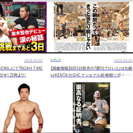
2026.08.05
メディア
2026.08.05
EMA」にて『NOAH TIME
【掲載情報】8月5日発売の『週刊プロレス』は丸藤
6日(木) 21時より！
vsKENTAのGHCナショナル前哨戦リポート＆
「Champ Talk」にEita登場！