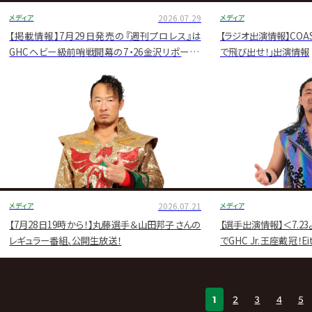
メディア
2026.07.29
メディア
【掲載情報】7月29日発売の『週刊プロレス』は
【ラジオ出演情報】COA
GHCヘビー級前哨戦開幕の7・26金沢リポート！
で飛び出せ！」出演情報
拳王・内藤連載もNOAH大特集！
メディア
2026.07.21
メディア
【7月28日19時から！】丸藤選手＆山田邦子さんの
【選手出演情報】＜7.2
レギュラー番組、公開生放送！
でGHC Jr.王座戴冠
送が決定！！
1
2
3
4
5