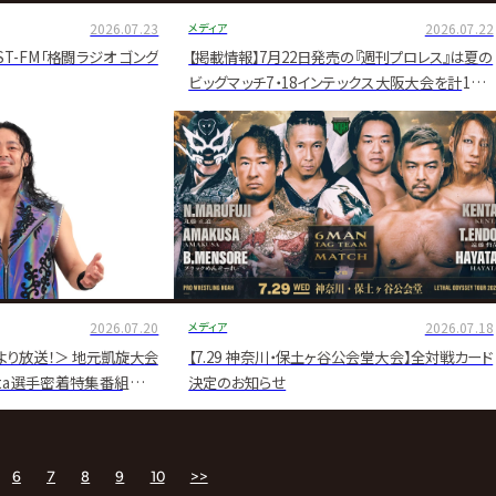
2026.07.23
メディア
2026.07.22
ST-FM「格闘ラジオ ゴング
【掲載情報】7月22日発売の『週刊プロレス』は夏の
ビッグマッチ7・18インテックス大阪大会を計12ペ
ージで大詳報！
2026.07.20
メディア
2026.07.18
3より放送！＞ 地元凱旋大会
【7.29 神奈川・保土ヶ谷公会堂大会】全対戦カード
！Eita選手密着特集番組の放
決定のお知らせ
6
7
8
9
10
>>