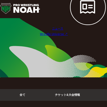
ニ
ュ
ー
ニュース
ス
Wrestle Universe ↗︎
|
プ
ロ
レ
ス
リ
全て
チケット&大会情報
ン