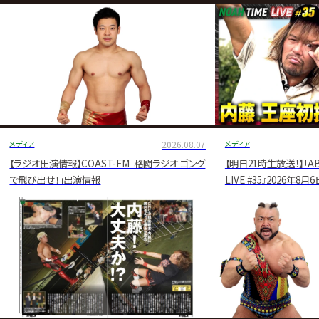
グ・
ノ
ア
公
式
サ
メディア
2026.08.07
メディア
イ
【ラジオ出演情報】COAST-FM「格闘ラジオ ゴング
【明日21時生放送！】「AB
で飛び出せ！」出演情報
LIVE #35』2026年8月
ト