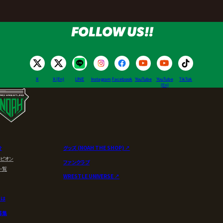
FOLLOW US!!
X
X (En)
LINE
Instagram
Facebook
YouTube
YouTube
TikTok
(En)
介
グッズ (NOAH THE SHOP) ↗︎
ンピオン
ファンクラブ
一覧
WRESTLE UNIVERSE ↗︎
とは
募集