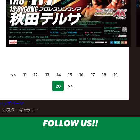
<<
11
12
13
14
15
16
17
18
19
20
>>
トップページ
>
ポスターギャラリー
FOLLOW US!!