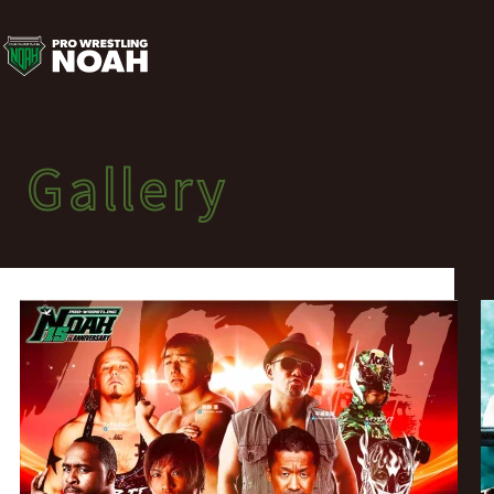
ポ
ス
タ
Gallery
Gallery
ー
ポスターギャラリー
ギ
ャ
ラ
リ