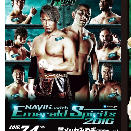
グ・
ノ
ア
公
式
サ
イ
ト