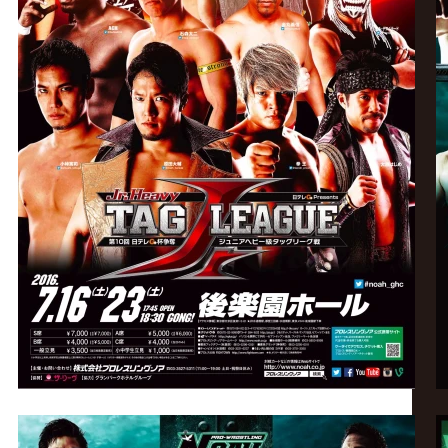
ー
|
プ
ロ
レ
ス
リ
ン