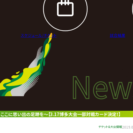
スケジュール/
チケット
試合結果
New
New
ニュ
 ここに思い出の足跡を～【3.17博多大会一部対戦カード決定！】
チケット&大会情報
2019.0