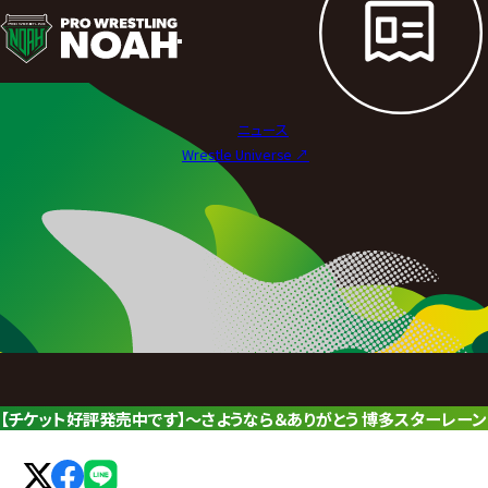
ニ
ュ
ー
ニュース
ス
Wrestle Universe ↗︎
|
プ
ロ
レ
ス
リ
【チケット好評発売中です】～さようなら＆ありがとう 博多スターレーン
ン