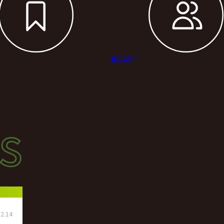
選手紹介
s
s
ース
2.14