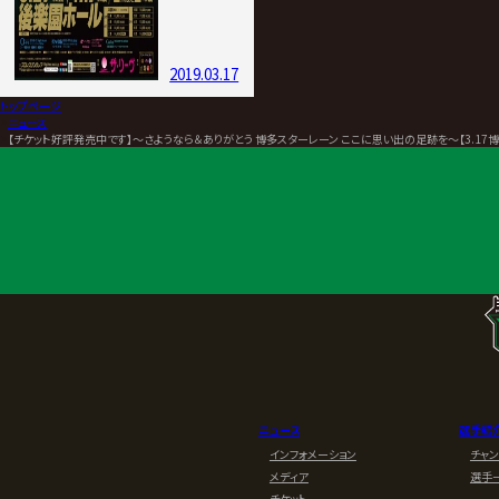
2019.03.17
トップページ
>
ニュース
>
【チケット好評発売中です】～さようなら＆ありがとう 博多スターレーン ここに思い出の足跡を～【3.17
ニュース
選手紹
インフォメーション
チャ
メディア
選手
チケット