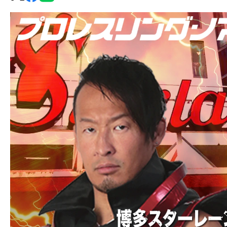
グ・
ノ
ア
公
式
サ
イ
ト