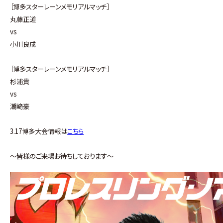
［博多スターレーンメモリアルマッチ］
丸藤正道
vs
小川良成
［博多スターレーンメモリアルマッチ］
杉浦貴
vs
潮﨑豪
3.17博多大会情報は
こちら
～皆様のご来場お待ちしております～