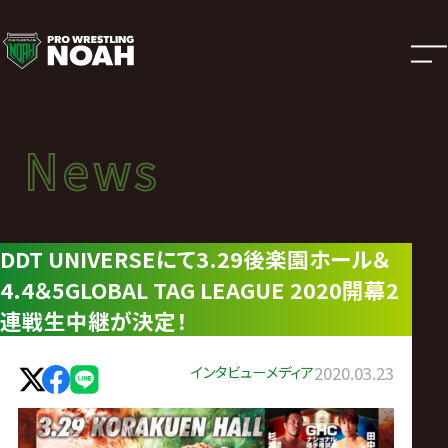
ニ
ュ
ー
News
News
ス
ニュース
|
DDT UNIVERSEにて3.29後楽園ホール＆
4.4＆5GLOBAL TAG LEAGUE 2020開幕2
プ
連戦生中継が決定！
ロ
インタビュー
メディア
2020.03.23
レ