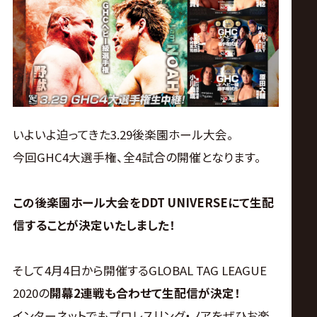
ス
リ
ン
グ・
いよいよ迫ってきた3.29後楽園ホール大会。
今回GHC4大選手権、全4試合の開催となります。
ノ
ア
この後楽園ホール大会をDDT UNIVERSEにて生配
信することが決定いたしました！
公
そして4月4日から開催するGLOBAL TAG LEAGUE
式
2020の
開幕2連戦も合わせて生配信が決定！
インターネットでもプロレスリング・ノアをぜひお楽