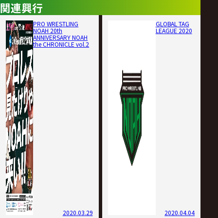
関連興行
PRO WRESTLING
GLOBAL TAG
NOAH 20th
LEAGUE 2020
ANNIVERSARY NOAH
the CHRONICLE vol.2
2020.03.29
2020.04.04