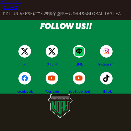
トップページ
>
ニュース
>
DDT UNIVERSEにて3.29後楽園ホール＆4.4＆5GLOBAL TAG LEAG
FOLLOW US!!
X
X (En)
LINE
Instagram
Facebook
YouTube
YouTube (En)
TikTok