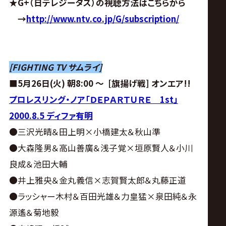
★G+（日テレジータス）の視聴方法はこちらから
→
http://www.ntv.co.jp/G/subscription/
[FIGHTING TV サムライ]
■5月26日(火) 朝8:00 ～
[旗揚げ戦] オンエア!!
プロレスリング・ノア「ＤＥＰＡＲＴＵＲＥ 1st」
2000.8.5 ディファ有明
●三沢光晴＆田上明×小橋建太＆秋山準
●大森隆男＆高山善廣＆浅子覚×垣原賢人＆小川
良成＆池田大輔
●井上雅央＆金丸義信×志賀賢太郎＆丸藤正道
●ラッシャー木村＆百田光雄＆力皇猛×泉田純＆永
源遙＆菊地毅