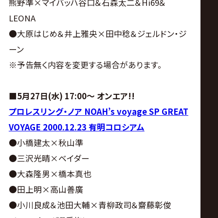
熊野準×マイバッハ谷口＆石森太二＆Hi69＆
LEONA
●大原はじめ＆井上雅央×田中稔＆ジェルドン・ジ
ーン
※予告無く内容を変更する場合があります。
■
5月27日(水)
17
:00～ オンエア!!
プロレスリング・ノア NOAH’s voyage SP GREAT
VOYAGE 2000.12.23 有明コロシアム
●小橋建太×秋山準
●三沢光晴×ベイダー
●大森隆男×橋本真也
●田上明×高山善廣
●小川良成＆池田大輔×青柳政司＆齋藤彰俊