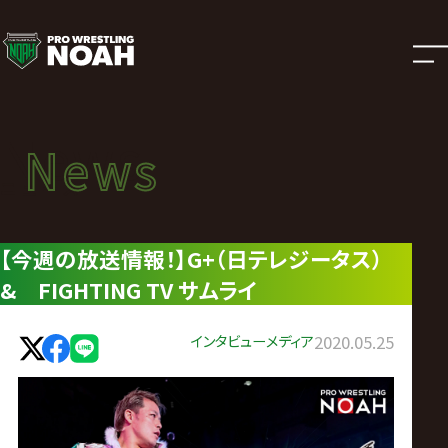
ニ
ュ
ー
News
News
ス
ニュース
|
【今週の放送情報！】G+（日テレジータス）
& FIGHTING TV サムライ
プ
ロ
インタビュー
メディア
2020.05.25
レ