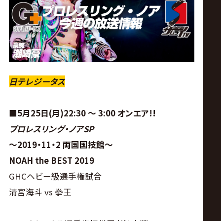
ス
リ
ン
日テレジータス
グ・
ノ
■5月25日(月)22:30 ～ 3:00 オンエア!!
プロレスリング・ノアSP
ア
～2019・11・2 両国国技館～
NOAH the BEST 2019
公
GHCヘビー級選手権試合
式
清宮海斗 vs 拳王