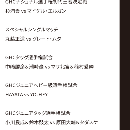
サ
GHCナショナル選手権初代王者決定戦
杉浦貴 vs マイケル・エルガン
イ
スペシャルシングルマッチ
ト
丸藤正道 vs グレート・ムタ
GHCタッグ選手権試合
中嶋勝彦＆潮崎豪 vs マサ北宮＆稲村愛輝
GHCジュニアヘビー級選手権試合
HAYATA vs YO-HEY
GHCジュニアタッグ選手権試合
小川良成＆鈴木鼓太 vs 原田大輔＆タダスケ