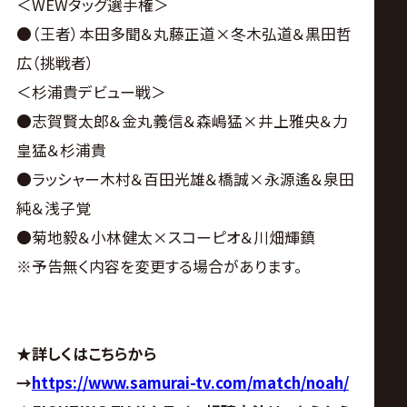
＜WEWタッグ選手権＞
●（王者）本田多聞＆丸藤正道×冬木弘道＆黒田哲
広（挑戦者）
＜杉浦貴デビュー戦＞
●志賀賢太郎＆金丸義信＆森嶋猛×井上雅央＆力
皇猛＆杉浦貴
●ラッシャー木村＆百田光雄＆橋誠×永源遙＆泉田
純＆浅子覚
●菊地毅＆小林健太×スコーピオ＆川畑輝鎮
※予告無く内容を変更する場合があります。
★詳しくはこちらから
→
https://www.samurai-tv.com/match/noah/