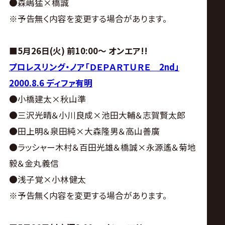
●森嶋猛×橋誠
※予告無く内容を変更する場合があります。
■
5月26日(火)
前10:00～ オンエア!!
プロレスリング・ノア「ＤＥＰＡＲＴＵＲＥ 2nd」
2000.8.6 ディファ有明
●小橋建太×秋山準
●三沢光晴＆小川良成×池田大輔＆志賀賢太郎
●田上明＆泉田純×大森隆男＆高山善廣
●ラッシャー木村＆百田光雄＆橋誠×永源遙＆菊地
毅＆金丸義信
●浅子覚×小林健太
※予告無く内容を変更する場合があります。