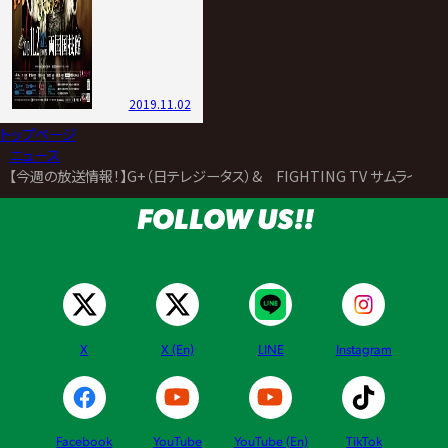
2019.11.02
トップページ
>
ニュース
>
【今週の放送情報！】G+（日テレジータス）& FIGHTING TV サムライ
FOLLOW US!!
X
X (En)
LINE
Instagram
Facebook
YouTube
YouTube (En)
TikTok