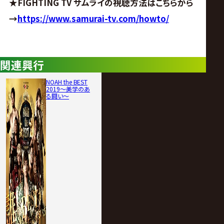
★FIGHTING TV サムライの視聴方法はこちらから
→
https://www.samurai-tv.com/howto/
関連興行
NOAH the BEST
2019～美学のあ
る闘い～