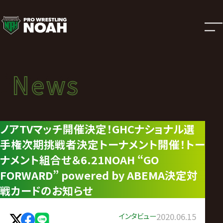
ニ
ュ
ー
News
News
ス
ニュース
|
ノアTVマッチ開催決定！GHCナショナル選
手権次期挑戦者決定トーナメント開催！トー
プ
ナメント組合せ＆6.21NOAH “GO
ロ
FORWARD” powered by ABEMA決定対
戦カードのお知らせ
レ
インタビュー
2020.06.15