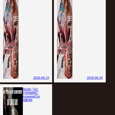
2020.06.19
2020.06.20
NOAH “GO
FORWARD”
powered by
ABEMA