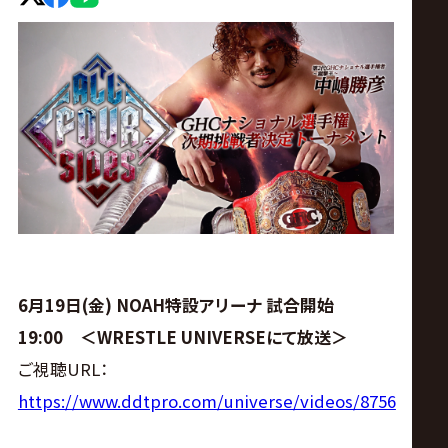
ス
リ
ン
グ・
ノ
ア
6月19日(金) NOAH特設アリーナ 試合開始
公
19:00 ＜WRESTLE UNIVERSEにて放送＞
ご視聴URL：
式
https://www.ddtpro.com/universe/videos/8756