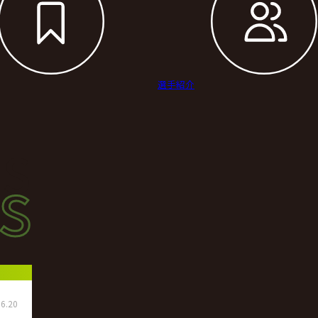
選手紹介
s
s
ース
6.20