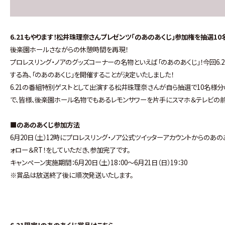
6.21もやります！松井珠理奈さんプレゼンツ「のあのあくじ」参加権を抽選1
後楽園ホールさながらの休憩時間を再現！
プロレスリング・ノアのグッズコーナーの名物といえば「のあのあくじ」！今回
する為、「のあのあくじ」を開催することが決定いたしました！
6.21の番組特別ゲストとして出演する松井珠理奈さんが自ら抽選で10名様
で、皆様、後楽園ホール名物でもあるレモンサワーを片手にスマホ＆テレビの前
■のあのあくじ参加方法
6月20日（土）12時にプロレスリング・ノア公式ツイッターアカウントからの
ォロー＆RT！をしていただき、参加完了です。
キャンペーン実施期間：6月20日（土）18：00～6月21日（日）19：30
※賞品は放送終了後に順次発送いたします。
6.21限定！のあのあくじ賞品はこちら