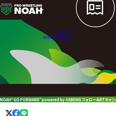
ニ
ュ
ー
ニュース
ス
Wrestle Universe ↗︎
|
プ
ロ
レ
ス
リ
NOAH“GO FORWARD”powered by #ABEMA フォロー&RTキャ
ン