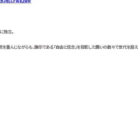
C72bJdLCFwa2wR
に独立。
統を重んじながらも、旗印である「自由と信念」を投影した闘いの数々で世代を超