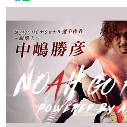
グ・
ノ
ア
公
式
サ
イ
ト