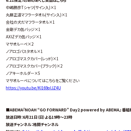
中嶋勝彦Tシャツ(サイン入)×1
丸藤正道マフラータオル(サイン入)×1
会社の犬だマフラータオル×1
金剛デカ缶バッジ×1
AXIZデカ缶バッジ×1
マサオルーペ×2
ノアロゴバスタオル×1
ノアロゴマスクカバー(レッド)×1
ノアロゴマスクカバー(ブラック)×2
ノアキーホルダー×5
マサオルーペについてはこちらをご覧ください
https://youtu.be/KI169pIJZ4U
■ABEMA『NOAH “GO FORWARD” Day2 powered by ABEMA』 番
放送日時：6月21日（日）よる19時～23時
放送チャンネル：格闘チャンネル