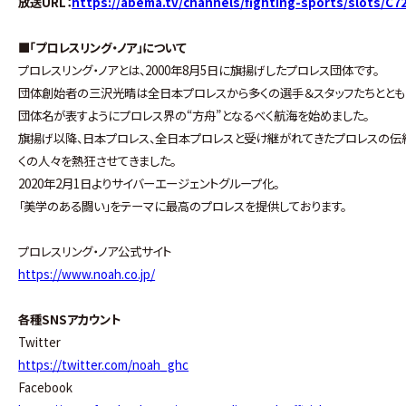
放送URL：
https://abema.tv/channels/fighting-sports/slots/
■「プロレスリング・ノア」について
プロレスリング・ノアとは、2000年8月5日に旗揚げしたプロレス団体です。
団体創始者の三沢光晴は全日本プロレスから多くの選手＆スタッフたちととも
団体名が表すようにプロレス界の“方舟”となるべく航海を始めました。
旗揚げ以降、日本プロレス、全日本プロレスと受け継がれてきたプロレスの伝
くの人々を熱狂させてきました。
2020年2月1日よりサイバーエージェントグループ化。
「美学のある闘い」をテーマに最高のプロレスを提供しております。
プロレスリング・ノア公式サイト
https://www.noah.co.jp/
各種SNSアカウント
Twitter
https://twitter.com/noah_ghc
Facebook