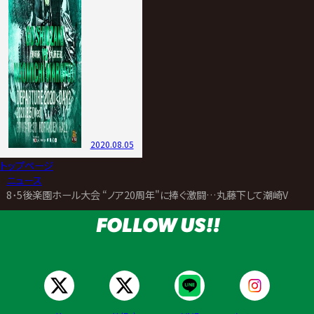
2020.08.05
トップページ
>
ニュース
>
8･5後楽園ホール大会 “ノア20周年"に捧ぐ激闘…丸藤下して潮崎V3 
FOLLOW US!!