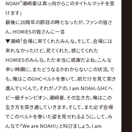
NOAH"潮崎豪は真っ向からこのタイトルマッチを受
けます｣
――最後に20周年の節目の時となったが､ファンの皆さ
ん､HOMIESの皆さんに一言
▼潮崎｢会場に来てくれたみんな｡そして､会場には
来れなかったけど､見てくれた､感じてくれた
HOMIESのみんな｡ただ本当に感謝だよね｡こんな
辛い時期に､またどうなるかわからないこの状況｡で
も､俺はこのGHCベルトを巻いて､前だけを見て突き
進んでいくんで｡それがノアの､I am NOAH､GHCヘ
ビー級チャンピオン､潮崎豪､その生き方｡俺はこの
生き方を突き通していきます｡そして､また必ず会場
でこのベルトを巻いた姿を見せれるように｡して､み
んなで『We are NOAH!』と叫びましょう｡I am