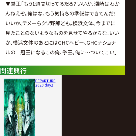
▼拳王｢もう1週間切ってるだろ? いいか､潮崎はわか
んねえぞ｡俺はな､もう気持ちの準備はできてんだ!
いいか､テメーらクソ野郎ども｡横浜文体､今までに
見たことのないようなものを見せてやるからな｡いい
か､横浜文体のあとにはGHCヘビー､GHCナショナ
ルの二冠王になるこの俺､拳王｡俺に…ついてこい｣
関連興行
DEPARTURE
2020 day2