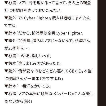
▼杉浦｢ノアに骨を埋めるって言って､その上の親会
社にも媚びを売っておいたんだよ｣
▼論外｢で､Cyber Fighter｡我々は巻きこまれたん
ですね｣
▼鈴木｢だから､杉浦軍は全員Cyber Fighter｣
▼論外｢20周年､僕らはノアじゃないんで｡杉浦さん
が20周年を…｣
▼杉浦｢いやあ､楽しいっす｣
▼鈴木｢違う楽しみ方があったと｣
▼論外｢俺が変なのをどんどん連れてくるから｡本当
に桜庭さんが一番まともですよね｣
▼鈴木｢一番汗をかいてる｣
▼杉浦｢ノアの本当に順当なメンバーじゃこんな楽し
めないから(笑)｣