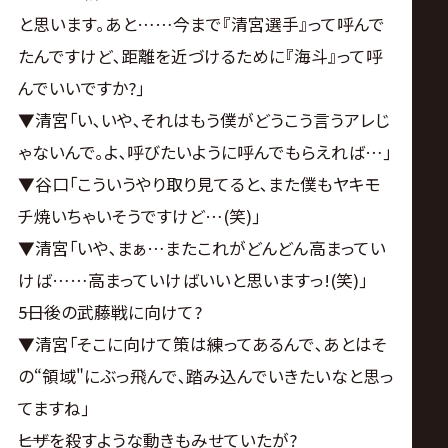
と思います｡あと……今まで『清宮選手』って呼んで
たんですけど､距離を近づけるために『海斗』って呼
んでいいですか?｣
▼清宮｢い､いや､それはもう僕がどうこう言うアレじ
ゃないんで｡よ､呼びたいように呼んでもらえれば…｣
▼谷口｢こういうやり取り見てると､また僕もヤキモ
チ焼いちゃいそうですけど…(笑)｣
▼清宮｢いや､まぁ…またこれがどんどん高まってい
けば……高まっていけばいいと思いますっ!(笑)｣
――5日後の武藤戦に向けて?
▼清宮｢そこに向けて策は練ってあるんで､あとはそ
の“領域"にぶっ飛んで､踏み込んでいきたいなと思っ
てますね｣
――ヒザを殺すような動きもみせていたが?