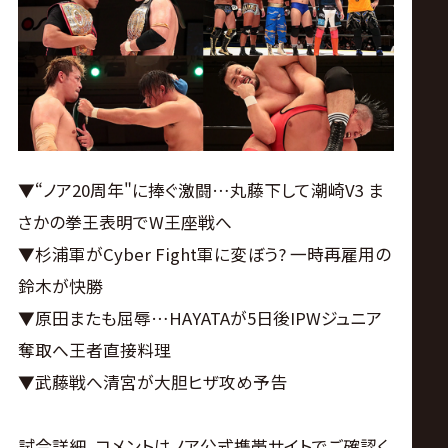
ス
リ
ン
グ・
▼“ノア20周年"に捧ぐ激闘…丸藤下して潮崎V3 ま
さかの拳王表明でW王座戦へ
ノ
▼杉浦軍がCyber Fight軍に変ぼう? 一時再雇用の
ア
鈴木が快勝
▼原田またも屈辱…HAYATAが5日後IPWジュニア
公
奪取へ王者直接料理
▼武藤戦へ清宮が大胆ヒザ攻め予告
式
試合詳細、コメントはノア公式携帯サイトでご確認く