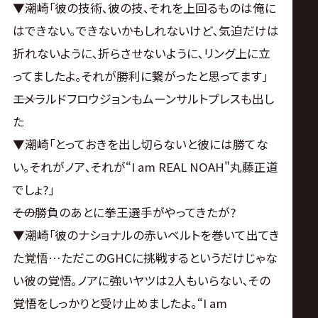
▼潮崎｢彼の技術､彼の技､それを上回るものは俺に
はできない｡できないかもしれないけど､気迫だけは
折れないように､折らさせないように､リング上に立
ってましたよ｡それが勝利に繋がったと思ってます｣
――エメラルドフロウジョンもムーンサルトプレスも出し
た
▼潮崎｢とっておきを出し切らないと彼には勝てな
い｡それがノア､それが“I am REAL NOAH"丸藤正道
でしょ?｣
――その勝負のあとに拳王選手がやってきたが?
▼潮崎｢彼のナショナルの赤いベルトを巻いて出てき
た覚悟…ただこのGHCに挑戦するというだけじゃな
い彼の覚悟｡ノアに強いヤツは2人もいらない､その
覚悟をしっかりと受け止めましたよ｡“I am