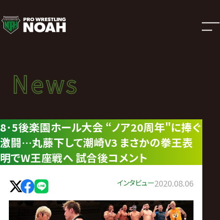
ニ
ュ
ー
News
News
ス
ニュース
|
8･5後楽園ホール大会 “ノア20周年"に捧ぐ
激闘…丸藤下して潮崎V3 まさかの拳王表
プ
明でW王座戦へ 試合後コメント
ロ
インタビュー
2020.08.06
レ