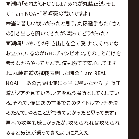
▼潮崎｢それがGHCでしょ? あれが丸藤正道､そし
て“I am NOAH"潮崎豪の戦いですよ｣
――本当に苦しい戦いだったと思う｡丸藤選手もたくさん
の引き出しを開いてきたが､戦ってどうだった?
▼潮崎｢いや､その引き出しを全て受けて､それでな
お立っているのがGHCチャンピオン｡そのことだけを
考えながらやってたんで｡俺も勝てて安心してます
よ｡丸藤正道の挑戦表明した時の『I am REAL
NOAH』｡あの言葉は俺に本当に響いたから｡丸藤正
道がノアを見ている｡ノアを戦う場所としてくれてい
る｡それで､俺はあの言葉でこのタイトルマッチを決
めたんで｡やることができてよかったと思ってます｣
――肩への攻撃も厳しかったが､攻められれば攻められ
るほど気迫が乗ってきたように見えた