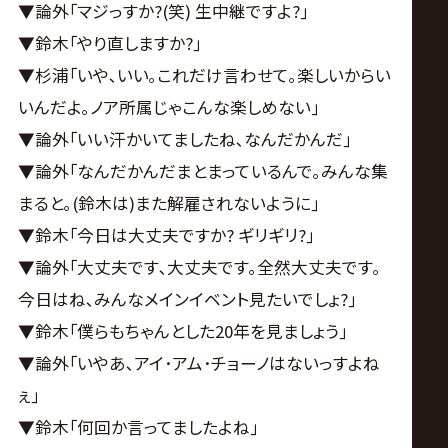
▼論外｢マジっすか?(笑) 生中継ですよ?｣
▼鈴木｢やり直しますか?｣
▼杉浦｢いや､いい｡これだけ言わせて｡楽しいからい
いんだよ｡ノア所属じゃこんな楽しめない｣
▼論外｢いい汗かいてましたね､なんだかんだ｣
▼論外｢なんだかんだまとまっているんで｡みんな集
まると｡(鈴木は)また解雇されないように｣
▼鈴木｢今日は大丈夫ですか? ギリギリ?｣
▼論外｢大丈夫です､大丈夫です｡全然大丈夫です｡
今日はね､みんなメインイベント見たいでしょ?｣
▼鈴木｢僕らもちゃんとした20年を見ましょう｣
▼論外｢いやあ､アイ･アム･チョーノはないっすよね
ぇ｣
▼鈴木｢何回か言ってましたよね｣