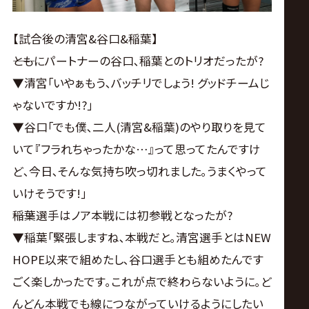
【試合後の清宮&谷口&稲葉】
――ともにパートナーの谷口､稲葉とのトリオだったが?
▼清宮｢いやぁもう､バッチリでしょう! グッドチームじ
ゃないですか!?｣
▼谷口｢でも僕､二人(清宮&稲葉)のやり取りを見て
いて『フラれちゃったかな…』って思ってたんですけ
ど､今日､そんな気持ち吹っ切れました｡うまくやって
いけそうです!｣
――稲葉選手はノア本戦には初参戦となったが?
▼稲葉｢緊張しますね､本戦だと｡清宮選手とはNEW
HOPE以来で組めたし､谷口選手とも組めたんです
ごく楽しかったです｡これが点で終わらないように｡ど
んどん本戦でも線につながっていけるようにしたい