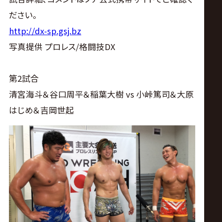
サ
ださい。
イ
http://dx-sp.gsj.bz
写真提供 プロレス/格闘技DX
ト
第2試合
清宮海斗＆谷口周平＆稲葉大樹 vs 小峠篤司＆大原
はじめ＆吉岡世起