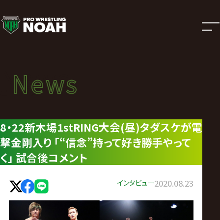
ニ
ュ
ー
News
News
ス
ニュース
|
8・22新木場1stRING大会(昼)タダスケが電
撃金剛入り ｢“信念”持って好き勝手やって
プ
く｣ 試合後コメント
ロ
インタビュー
2020.08.23
レ