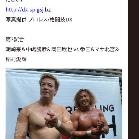
サ
http://dx-sp.gsj.bz
イ
写真提供 プロレス/格闘技DX
ト
第3試合
潮崎豪＆中嶋勝彦＆岡田欣也 vs 拳王＆マサ北宮＆
稲村愛輝