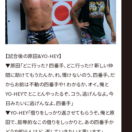
【試合後の原田&YO-HEY】
▼原田｢どこ行った? 四番手､どこ行った!? 新しい仲
間に助けてもうたんか､ｵﾗ｡情けないのう､四番手｡だ
からお前は不動の四番手や! わかるか､オイ｡俺と
YO-HEYでとことんやったるぞ､コラ｡逃げんなよ｡今
日みたいに逃げんなよ､四番手｣
▼YO-HEY｢借りをしっかり返させてもらうぞ｡俺と原
田で､屈辱的なこの借りをしっかりと､あの四番手か
どうか知らんけど､返していきたいと思います｣