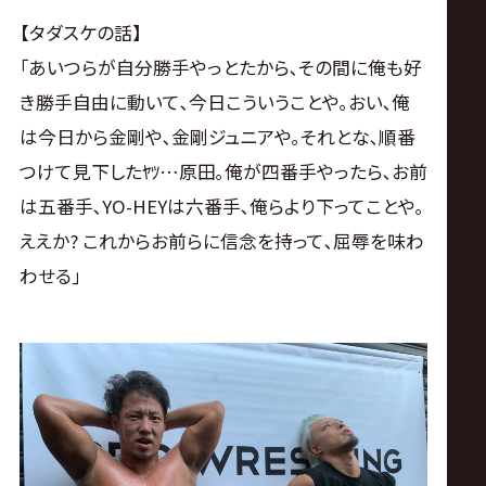
【タダスケの話】
｢あいつらが自分勝手やっとたから､その間に俺も好
き勝手自由に動いて､今日こういうことや｡おい､俺
は今日から金剛や､金剛ジュニアや｡それとな､順番
つけて見下したﾔﾂ…原田｡俺が四番手やったら､お前
は五番手､YO-HEYは六番手､俺らより下ってことや｡
ええか? これからお前らに信念を持って､屈辱を味わ
わせる｣