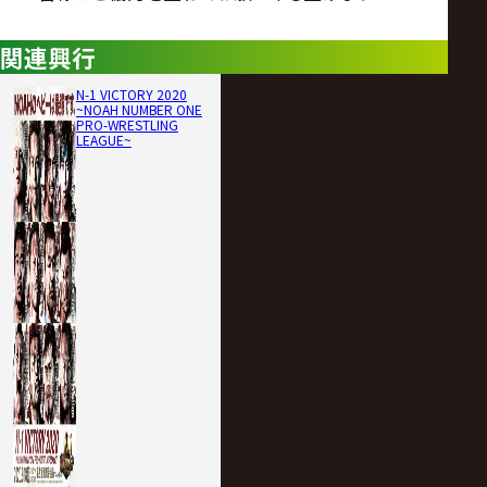
関連興行
N-1 VICTORY 2020
~NOAH NUMBER ONE
PRO-WRESTLING
LEAGUE~