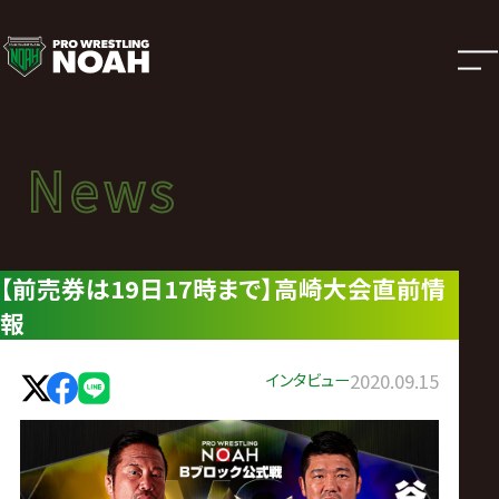
ニ
ュ
ー
News
News
ス
ニュース
|
【前売券は19日17時まで】高崎大会直前情
報
プ
ロ
インタビュー
2020.09.15
レ