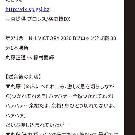
サ
http://dx-sp.gsj.bz
イ
写真提供 プロレス/格闘技DX
ト
第2試合 N-1 VICTORY 2020 Bブロック公式戦 30
分1本勝負
丸藤正道 vs 稲村愛輝
【試合後の丸藤】
▼丸藤｢(※床にへたれこみ､激しく息を切らしなが
ら)つかれてねえぞ! ハァハァ…全然つかれてねえ!
ハァハァ…余裕だよ､余裕! 息ひとつ切れてないよ､
ハァハァ｣
――だいぶ押し込まれていたが…
▼丸藤｢それがアイツの実力だろ! 俺だって最近では