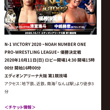
ス
リ
ン
グ・
N-1 VICTORY 2020 ~NOAH NUMBER ONE
PRO-WRESTLING LEAGUE~ 優勝決定戦
ノ
2020年10月11日(日) ロビー開場14:30 開場15時
00分 開始16時00分
ア
エディオンアリーナ大阪 第1競技場
公
アクセス：地下鉄、近鉄、南海「なんば駅」より徒歩3
分
式
＜チケット情報＞