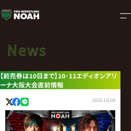
ニ
ュ
ー
News
News
ス
ニュース
|
【前売券は10日まで】10･11エディオンアリ
ーナ大阪大会直前情報
プ
ロ
2020.10.08
レ