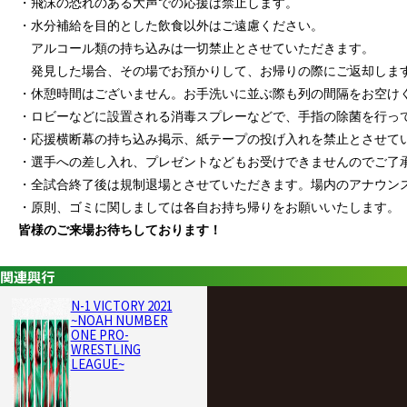
・飛沫の恐れのある大声での応援は禁止します。
・水分補給を目的とした飲食以外はご遠慮ください。
アルコール類の持ち込みは一切禁止とさせていただきます。
発見した場合、その場でお預かりして、お帰りの際にご返却しま
・休憩時間はございません。お手洗いに並ぶ際も列の間隔をお空け
・ロビーなどに設置される消毒スプレーなどで、手指の除菌を行っ
・応援横断幕の持ち込み掲示、紙テープの投げ入れを禁止とさせて
・選手への差し入れ、プレゼントなどもお受けできませんのでご了
・全試合終了後は規制退場とさせていただきます。場内のアナウン
・原則、ゴミに関しましては各自お持ち帰りをお願いいたします。
皆様のご来場お待ちしております！
関連興行
N-1 VICTORY 2021
~NOAH NUMBER
ONE PRO-
WRESTLING
LEAGUE~