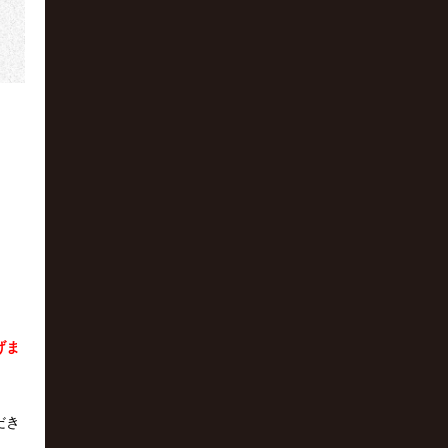
げま
だき