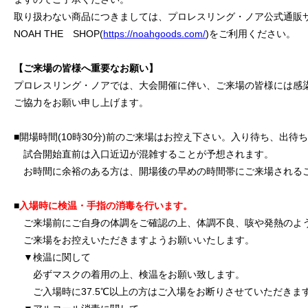
取り扱わない商品につきましては、プロレスリング・ノア公式通販
NOAH THE SHOP(
https://noahgoods.com/
)をご利用ください。
【ご来場の皆様へ重要なお願い】
プロレスリング・ノアでは、大会開催に伴い、ご来場の皆様には感
ご協力をお願い申し上げます。
■開場時間(10時30分)前のご来場はお控え下さい。入り待ち、出
試合開始直前は入口近辺が混雑することが予想されます。
お時間に余裕のある方は、開場後の早めの時間帯にご来場される
■
入場時に検温・手指の消毒を行います。
ご来場前にご自身の体調をご確認の上、体調不良、咳や発熱のよ
ご来場をお控えいただきますようお願いいたします。
▼検温に関して
必ずマスクの着用の上、検温をお願い致します。
ご入場時に37.5℃以上の方はご入場をお断りさせていただきま