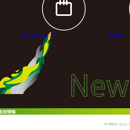
スケジュール/
チケット
試合結果
New
New
ニュ
会直前情報
インタビュー
2021.1