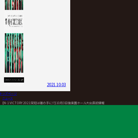
2021.10.03
トップページ
>
ニュース
>
【N-1 VICTORY 2021栄冠は誰の手に⁉】10月3日後楽園ホール大会直前情報