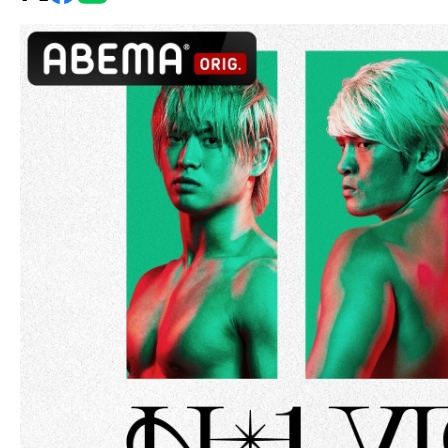
グ・
ノ
ア
公
式
サ
イ
ト