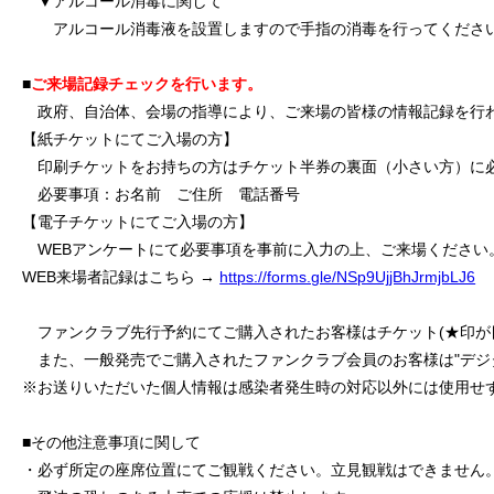
▼アルコール消毒に関して
アルコール消毒液を設置しますので手指の消毒を行ってくださ
■
ご来場記録チェックを行います。
政府、自治体、会場の指導により、ご来場の皆様の情報記録を行
【紙チケットにてご入場の方】
印刷チケットをお持ちの方はチケット半券の裏面（小さい方）に
必要事項：お名前 ご住所 電話番号
【電子チケットにてご入場の方】
WEBアンケートにて必要事項を事前に入力の上、ご来場ください。
WEB来場者記録はこちら →
https://forms.gle/NSp9UjjBhJrmjbLJ6
ファンクラブ先行予約にてご購入されたお客様はチケット(★印が
また、一般発売でご購入されたファンクラブ会員のお客様は"デジ
※お送りいただいた個人情報は感染者発生時の対応以外には使用せ
■その他注意事項に関して
・必ず所定の座席位置にてご観戦ください。立見観戦はできません