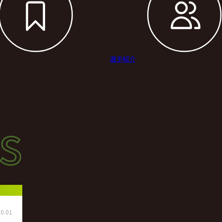
選手紹介
s
s
ース
0.01