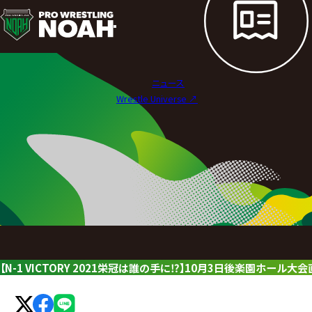
ニ
ュ
ー
ニュース
ス
Wrestle Universe ↗︎
|
プ
ロ
レ
ス
リ
【N-1 VICTORY 2021栄冠は誰の手に⁉】10月3日後楽園ホール大
ン