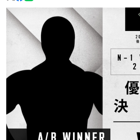
グ・
ノ
ア
公
式
サ
イ
ト