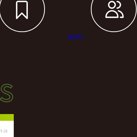
選手紹介
s
s
ース
9.26