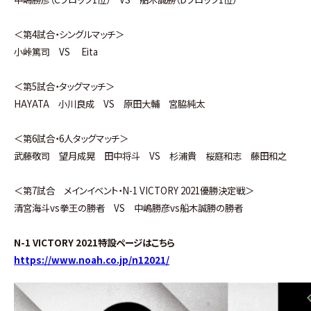
＜第4試合・シングルマッチ＞
小峠篤司 VS Eita
＜第5試合・タッグマッチ＞
HAYATA 小川良成 VS 原田大輔 宮脇純太
＜第6試合・6人タッグマッチ＞
武藤敬司 望月成晃 田中将斗 VS 杉浦貴 桜庭和志 藤田和之
＜第7試合 メインイベント・N-1 VICTORY 2021優勝決定戦＞
清宮海斗vs拳王の勝者 VS 中嶋勝彦vs船木誠勝の勝者
N-1 VICTORY 2021特設ページはこちら
https://www.noah.co.jp/n12021/