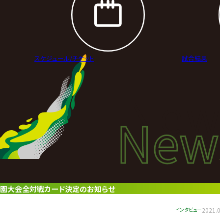
スケジュール/
チケット
試合結果
New
New
ニュ
.3後楽園大会全対戦カード決定のお知らせ
インタビュー
2021.0