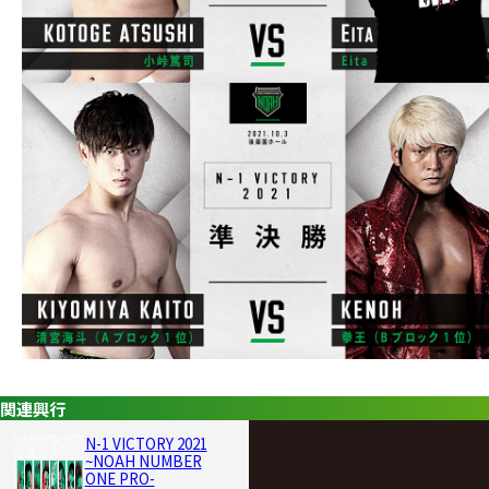
関連興行
N-1 VICTORY 2021
~NOAH NUMBER
ONE PRO-