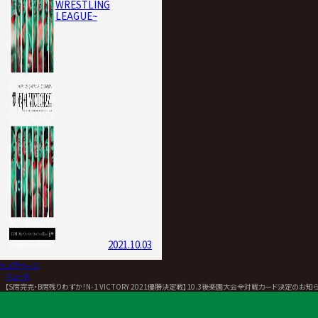
WRESTLING
LEAGUE~
2021.10.03
トップページ
>
ニュース
>
【S席完売・B席残りわずか！N-1 VICTORY 2021優勝決定戦】10.3後楽園大会全対戦カード決定のお知