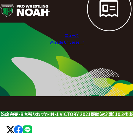
ニ
ュ
ー
ニュース
ス
Wrestle Universe ↗︎
|
プ
ロ
レ
ス
リ
【S席完売・B席残りわずか！N-1 VICTORY 2021優勝決定戦】10
ン