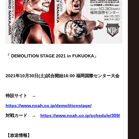
ス
リ
ン
グ・
「 DEMOLITION STAGE 2021 in FUKUOKA
」
ノ
2021年10月30日(土)
試合開始16:00
福岡国際センター大会
ア
特設サイト →
公
https://www.noah.co.jp/demolitionstage/
対戦カード →
https://www.noah.co.jp/schedule/309/
式
【放送情報】