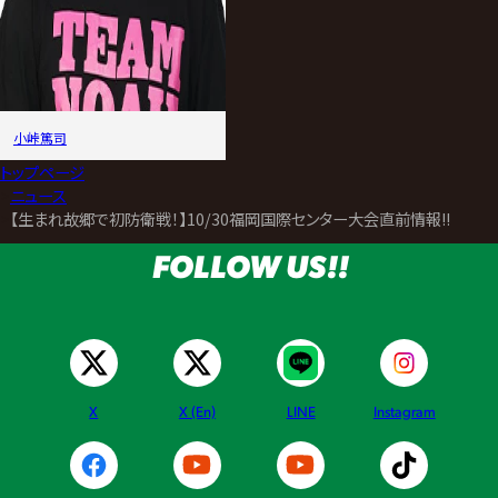
小峠篤司
トップページ
>
ニュース
>
【生まれ故郷で初防衛戦！】10/30福岡国際センター大会直前情報!!
FOLLOW US!!
X
X (En)
LINE
Instagram