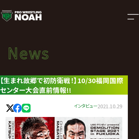
ニ
ュ
ー
News
News
ス
ニュース
|
【生まれ故郷で初防衛戦！】10/30福岡国際
センター大会直前情報!!
プ
ロ
インタビュー
2021.10.29
レ