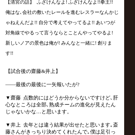
【清宮の話】 ふざけんなよ! ふざけんなよ!!拳王!!
俺はな､会社の敷いたレールを進むレスラーなんかじ
ゃねえんだよ!! 自分で考えてやってるよ!! あいつが
対角線でやるって言うならとことんやってやるよ!
新しいノアの景色は俺が! みんなと一緒に! 創りま
す!!
【試合後の齋藤&井上】
――最後の最後に一矢報いたが?
▼齋藤 点数的にはどうか分からないですけど､肝
心なところは全部､熟成チームの進化が見えたん
じゃないかな…と思います。
▼井上 去年とは違う結果が出せたと思います｡斎
藤さんがきっちり決めてくれたんで｡僕は足引っ