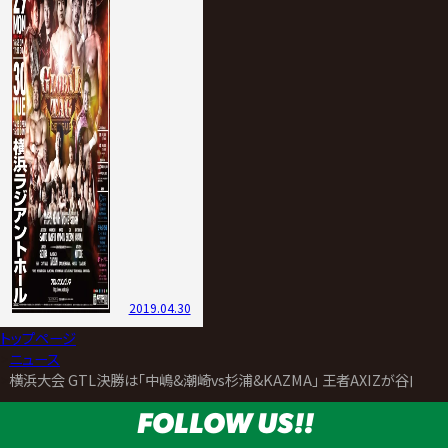
2019.04.30
トップページ
>
ニュース
>
横浜大会 GTL決勝は｢中嶋&潮崎vs杉浦&KAZMA｣ 王者AXIZが谷
FOLLOW US!!