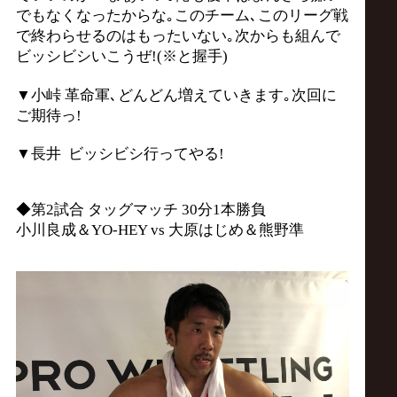
でもなくなったからな｡このチーム､このリーグ戦
で終わらせるのはもったいない｡次からも組んで
ビッシビシいこうぜ!(※と握手)
▼小峠 革命軍､どんどん増えていきます｡次回に
ご期待っ!
▼長井 ビッシビシ行ってやる!
◆第2試合 タッグマッチ 30分1本勝負
小川良成＆YO-HEY vs 大原はじめ＆熊野準