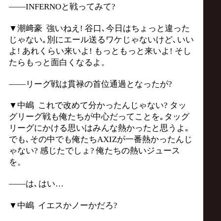
――INFERNOと戦ってみて?
▼潮﨑豪 強いねえ! 谷口､今日はちょっと違った
じゃない｡別にエール送るワケじゃないけど､いい
よ! あれくらい来いよ! もっともっと来いよ! そし
たらもっと面白くなるよ。
――リーグ戦は貫禄の首位通過となったが?
▼中嶋 これで改めて分かったんじゃない? タッ
グリーグ戦も俺たちが中心だってことを｡タッグ
リーグにかける思いはみんな熱かったと思うよ｡
でも､その中でも俺たちAXIZが一番熱かったんじ
ゃない? 感じたでしょ? 俺たちの熱いジュース
を。
――は､はい…
▼中嶋 イエスかノーかだろ?