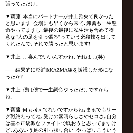
張ってただけ。
▼齋藤
本当にパートナーが井上雅央で良かった
と思います｡会場にも早くから来て､練習も一生懸
命やってますし｡最後の最後に私生活も含めて得
意な“人の足を引っ張る
"
っていう必殺技を出して
くれたんで､それで勝ったと思います
!
▼井上 …喜んでいいんすかね､それは…(笑)
――結果的に杉浦&KAZMA組を援護した形にな
ったが?
▼井上 僕は僕で一生懸命やっただけですから
ね。
▼齋藤 何も考えてないですからね｡まぁでもリー
グ戦終わってね､受けの素晴らしさやセコさ｡自分
は基本正統派なファイトで戦おうと思ってますけ
ど､ああいう足の引っ張り合い｡やっぱりこういう