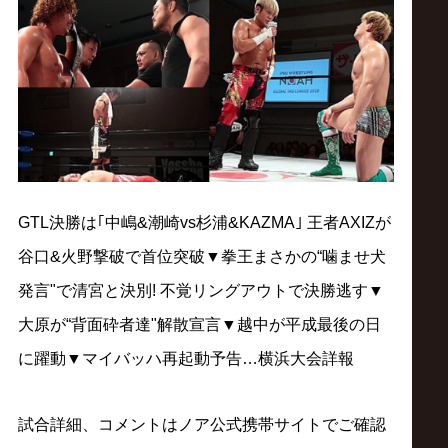
ス
リ
ン
グ・
ノ
GTL決勝は｢中嶋&潮崎vs杉浦&KAZMA｣ 王者AXIZが
谷口&火野撃破で首位突破▼拳王まさかの“噛ませ犬
ア
発言"で清宮と決別! 不覚リングアウトで決勝逃す▼
大原が“背面砕者達"解散宣言▼越中が平成最後の日
公
に躍動▼マイバッハ再起動予告…横浜大会詳報
式
試合詳細、コメントはノア公式携帯サイトでご確認