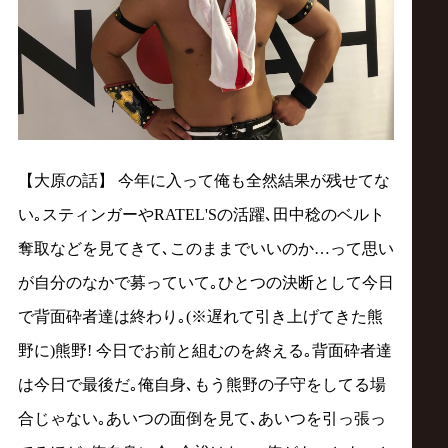
【大原の話】 今年に入って俺も全然結果が残せてな
い｡スティンガーやRATEL'Sの活躍､田中稔のベルト
奪取などを見てきて､このままでいいのか…って思い
が自分のなかで募っていて｡ひとつの決断として今日
で背面砕者達は終わり｡(※遅れて引き上げてきた熊
野に)熊野! 今日でお前と組むのを終える｡背面砕者達
は今日で最後だ｡俺自身､もう熊野の子守をしてる場
合じゃない｡あいつの面倒を見て､あいつを引っ張っ