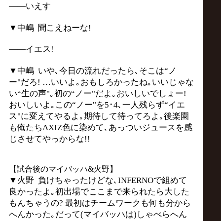
――いえす
▼中嶋 聞こえねーな!
――イエス!
▼中嶋 いや､今日の流れだったら､そこは“ノ
ー"だろ! …いいよ｡おもしろかったね｡いいじゃな
い“生の声"｡初の“ノー"だよ｡おいしいでしょー!
おいしいよ｡この“ノー"を5･4､一人残らず“イエ
ス"に変えてやるよ｡期待して待ってろよ｡後楽園
も俺たちAXIZ色に染めて､あっついジュースを感
じさせてやっからな!!
【試合後のマイバッハ&火野】
▼火野 負けちゃったけどな､INFERNOで組めて
良かったよ｡初出場でここまで来られたら大した
もんちゃうの? 最初はチームワークも何も分から
へんかった｡だって(マイバッハは)しゃべらへん