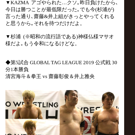
▼KAZMA アゴやられた…クソ｡昨日負けたから､
今日は勝つことが最低限だった｡でも今(杉浦が)
言った通り､齋藤&井上組がきっとやってくれる
と思うから｡それを待つだけだよ。
▼杉浦 (※昭和の流行語である)神様仏様マサオ
様だよ｡もう令和になるけどな。
◆第5試合 GLOBAL TAG LEAGUE 2019 公式戦 30
分1本勝負
清宮海斗＆拳王 vs 齋藤彰俊＆井上雅央