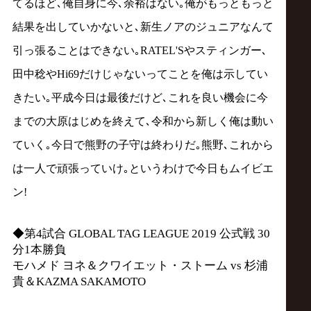
てるほど､俺自身に今､余裕はない｡俺がもっともっと
結果を出していかないと､新生ノアのジュニアなんて
引っ張ることはできない｡RATEL'Sやスティンガー､
田中稔やHi69だけじゃないってことを俺は示してい
きたい｡平成今日は最後だけど､これを良い機会に今
までの大原はじめを終えて､令和から新しく俺は動い
ていく｡今日で熊野の子守は終わりだ｡熊野､これから
は一人で頑張っていけ｡というわけで今日もムイビエ
ン!
◆第4試合 GLOBAL TAG LEAGUE 2019 公式戦 30
分1本勝負
モハメド ヨネ＆クワイエット・ストーム vs 杉浦
貴＆KAZMA SAKAMOTO