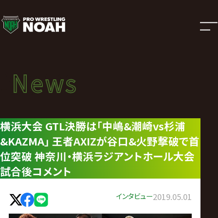
ニ
ュ
ー
News
News
ス
ニュース
|
横浜大会 GTL決勝は｢中嶋&潮崎vs杉浦
&KAZMA｣ 王者AXIZが谷口&火野撃破で首
プ
位突破 神奈川・横浜ラジアントホール大会
ロ
試合後コメント
レ
インタビュー
2019.05.01