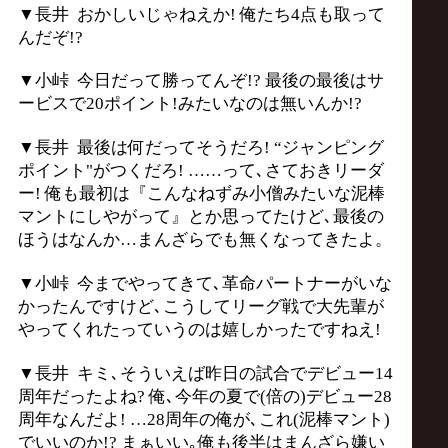
▼長井 おかしいじゃねえか! 俺たち4点も取って
んだぞ!?
▼小峠 今日だって勝ってんぞ!? 最後の最後はサ
ービスで20ポイント!みたいなのは無いんか!?
▼長井 最後は何だってそうだろ! “ジャンピング
ポイント"がつくだろ! ……って､さておきリーダ
ー! 俺も最初は『こんなねずみ小僧みたいな泥棒
マントにしやがって』とか思ってたけど､最後の
ほうはなんか…まんざらでも無くなってきたよ。
▼小峠 今までやってきて､革命パートナーがいな
かったんですけど､こうしてリーグ戦で大先輩が
やってくれたっていうのは嬉しかったですねえ!
▼長井 キミ､そういえば昨日の試合でデビュー14
周年だったよね? 俺､今年の夏で(倍の)デビュー28
周年なんだよ! …28周年の俺が､これ(泥棒マント)
でいいのか!? まぁいい｡俺も後半はまんざら嫌い