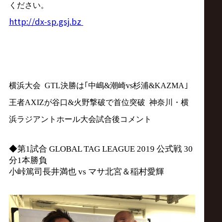
サ
ください。
http://
dx-sp.gsj.bz
イ
ト
横浜大会 GTL決勝は｢中嶋&潮崎vs杉浦&KAZMA｣
王者AXIZが谷口&火野撃破で首位突破 神奈川・横
浜ラジアントホール大会試合後コメント
◆第1試合 GLOBAL TAG LEAGUE 2019 公式戦 3
0
分1本勝負
小峠篤司長井満也 vs マサ北宮＆稲村愛輝