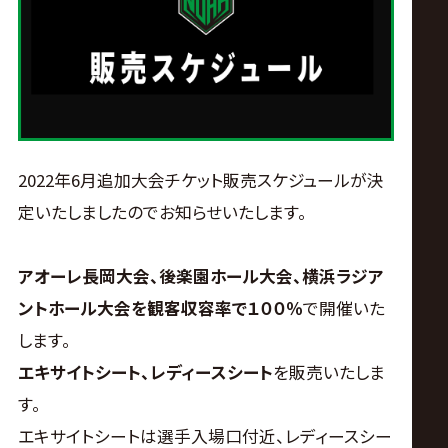
ス
リ
ン
グ・
2022年6月追加大会チケット販売スケジュールが決
定いたしましたのでお知らせいたします。
ノ
アオーレ長岡大会、後楽園ホール大会、横浜ラジア
ア
ントホール大会を
観客収容率で１００％
で開催いた
公
します。
エキサイトシート、レディースシート
を販売いたしま
式
す。
エキサイトシートは選手入場口付近、レディースシー