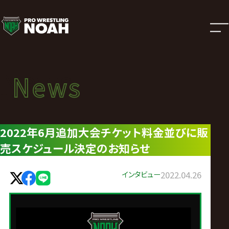
ニ
ュ
ー
News
News
ス
ニュース
|
2022年6月追加大会チケット料金並びに販
売スケジュール決定のお知らせ
プ
ロ
インタビュー
2022.04.26
レ