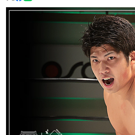
グ・
ノ
ア
公
式
サ
イ
ト