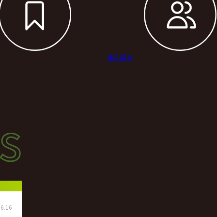
選手紹介
s
s
ース
6.16