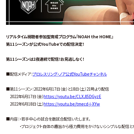
リアルタイム視聴者参加型育成プログラム『NOAH the HOME』
第11シーズンが
公式YouTubeでの配信決定！
第11シーズンは2夜連続で配信！お見逃しなく！
■配信メディア：
プロレスリング・ノア公式YouTubeチャンネル
■第11シーズン：2022年6月17日（金）と18日（土）21時より配信
2022年6月17日（金）
https://youtu.be/CLXJl5DGyzE
2022年6月18日（土）
https://youtu.be/tmecd-j-XYw
■内容：・若手中心の試合を数試合配信いたします。
・プロジェクト自体の趣旨から極力費用をかけないシンプルな配信とな