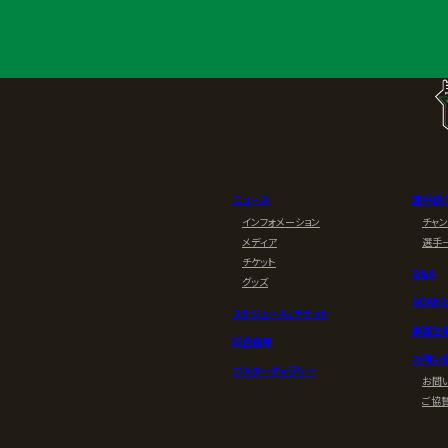
ニュース
選手紹
インフォメーション
チャ
メディア
選手
チケット
Q&A
グッズ
NOAH
スケジュール/チケット
練習生
試合結果
お問い
ポスターギャラリー
お問
ご協