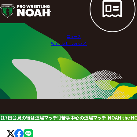
ニ
ュ
ー
ニュース
ス
Wrestle Universe ↗︎
|
プ
ロ
レ
ス
リ
【17日会見の後は道場マッチ！】若手中心の道場マッチ「NOAH the H
ン