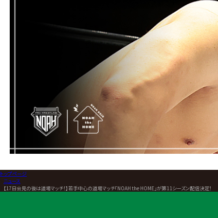
トップページ
>
ニュース
>
【17日会見の後は道場マッチ！】若手中心の道場マッチ「NOAH the HOME」が第11シーズン配信決定！