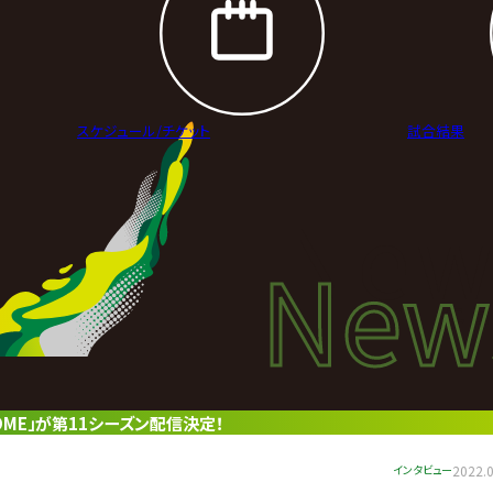
スケジュール/
チケット
試合結果
New
New
ニュ
OME」が第11シーズン配信決定！
インタビュー
2022.0