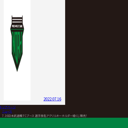
2022.07.16
トップページ
>
ニュース
>
7.16日本武道館 FCブース 選手技名アクリルキーホルダー紐くじ販売！