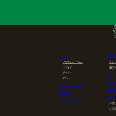
ニュース
選手紹
インフォメーション
チャ
メディア
選手
チケット
Q&A
グッズ
NOAH
スケジュール/チケット
練習生
試合結果
お問い
ポスターギャラリー
お問
ご協