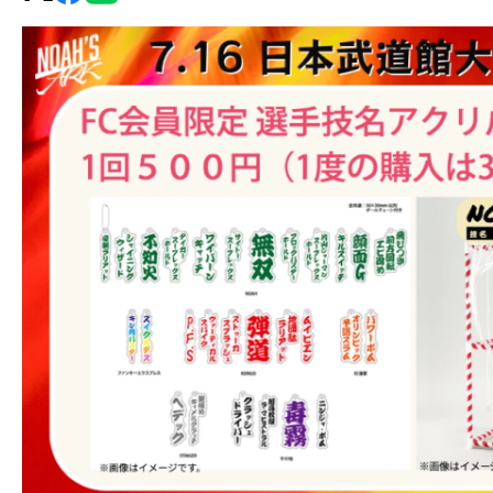
グ・
ノ
ア
公
式
サ
イ
ト