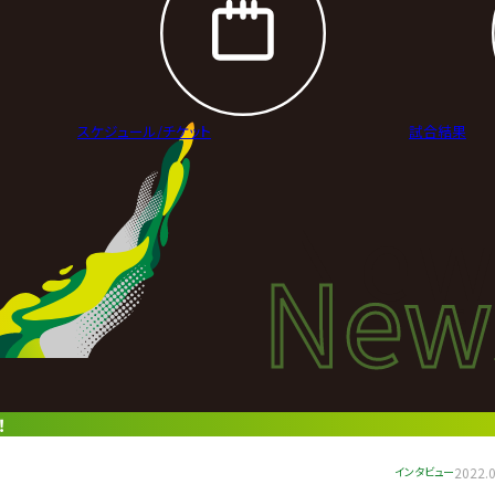
スケジュール/
チケット
試合結果
New
New
ニュ
！
インタビュー
2022.0