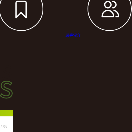
選手紹介
s
s
ース
7.06