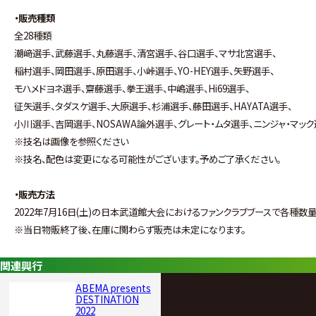
・販売種類
全28種類
潮﨑選手、武藤選手、丸藤選手、清宮選手、谷口選手、マサ北宮選手、
稲村選手、岡田選手、原田選手、小峠選手、YO-HEY選手、矢野選手、
モハメドヨネ選手、齋藤選手、拳王選手、中嶋選手、Hi69選手、
征矢選手、タダスケ選手、大原選手、杉浦選手、藤田選手、HAYATA選手、
小川選手、吉岡選手、NOSAWA論外選手、グレート・ムタ選手、ニンジャ・マッ
※技名は画像を参照ください
※技名、配色は変更になる可能性がございます。予めご了承ください。
・販売方法
2022年7月16日(土)の日本武道館大会におけるファンクラブブースで各種
※当日物販終了後、在庫に関わらず販売は未定になります。
関連興行
ABEMA presents
DESTINATION
2022