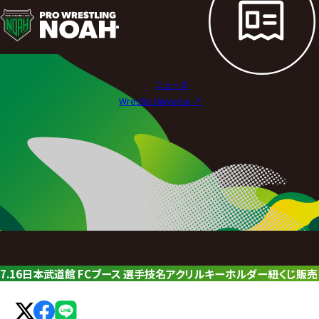
ニ
ュ
ー
ニュース
ス
Wrestle Universe ↗︎
|
プ
ロ
レ
ス
リ
7.16日本武道館 FCブース 選手技名アクリルキーホルダー紐くじ販売
ン