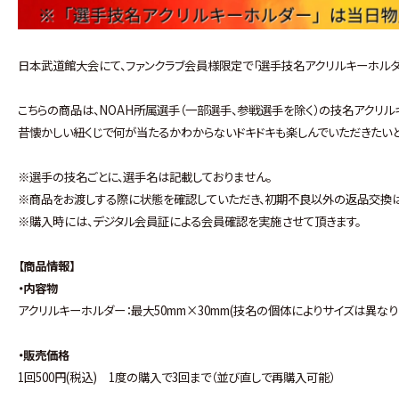
日本武道館大会にて、ファンクラブ会員様限定で「選手技名アクリルキーホルダ
こちらの商品は、NOAH所属選手（一部選手、参戦選手を除く）の技名アクリル
昔懐かしい紐くじで何が当たるかわからないドキドキも楽しんでいただきたいと
※選手の技名ごとに、選手名は記載しておりません。
※商品をお渡しする際に状態を確認していただき、初期不良以外の返品交換は
※購入時には、デジタル会員証による会員確認を実施させて頂きます。
【商品情報】
・内容物
アクリルキーホルダー：最大50mm×30mm(技名の個体によりサイズは異なり
・販売価格
1回500円(税込) 1度の購入で3回まで（並び直しで再購入可能）