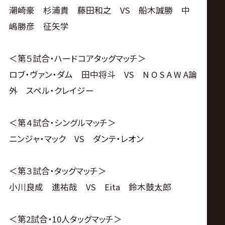
潮崎豪 杉浦貴 藤田和之 VS 船木誠勝 中
嶋勝彦 征矢学
＜第５試合・ハードコアタッグマッチ＞
ロブ・ヴァン・ダム 田中将斗 VS N O S A W A論
外 スペル・クレイジー
＜第４試合・シングルマッチ＞
ニンジャ・マック VS ダンテ・レオン
＜第３試合・タッグマッチ＞
小川良成 進祐哉 VS Eita 鈴木鼓太郎
＜第2試合・10人タッグマッチ＞