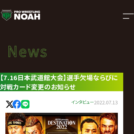
ニ
ュ
ー
News
News
ス
ニュース
|
【7.16日本武道館大会】選手欠場ならびに
対戦カード変更のお知らせ
プ
ロ
インタビュー
2022.07.13
レ