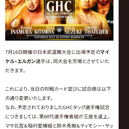
ス
リ
ン
グ・
7月16日開催の日本武道館大会に出場予定の
マイ
ケル・エルガン
選手は、同大会を欠場とさせていた
ノ
だきます。
ア
これにより、当日の対戦カード並びに試合順は以下
公
の通り変更いたします。
なお、予定されておりましたGHCタッグ選手権試合
式
につきましては、第60代選手権者組が王座を返上、
マサ北宮＆稲村愛輝組と鈴木秀樹＆ティモシー・サッ