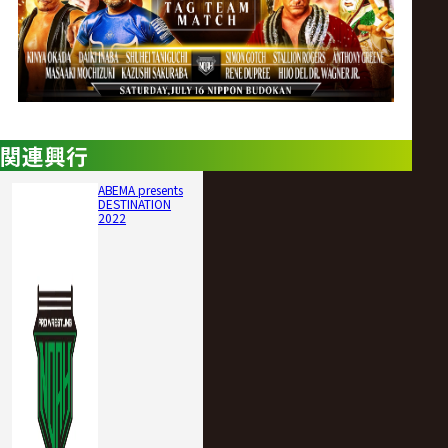
関連興行
ABEMA presents
DESTINATION
2022