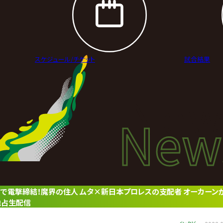
スケジュール/
チケット
試合結果
New
New
ニュ
キ」で電撃締結！魔界の住人 ムタ×新日本プロレスの支配者 オーカーン
独占生配信