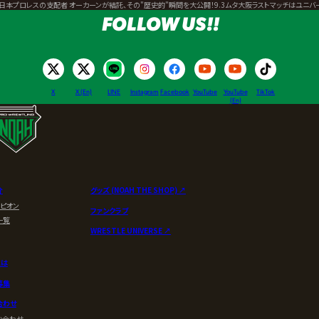
×新日本プロレスの支配者 オーカーンが結託、その"歴史的"瞬間を大公開！9.3ムタ大阪ラストマッチはユニ
FOLLOW US!!
X
X (En)
LINE
Instagram
Facebook
YouTube
YouTube
TikTok
(En)
介
グッズ (NOAH THE SHOP) ↗︎
ンピオン
ファンクラブ
一覧
WRESTLE UNIVERSE ↗︎
とは
募集
合わせ
い合わせ