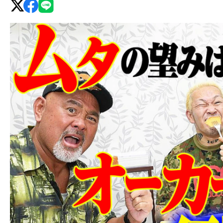
グ・
ノ
ア
公
式
サ
イ
ト