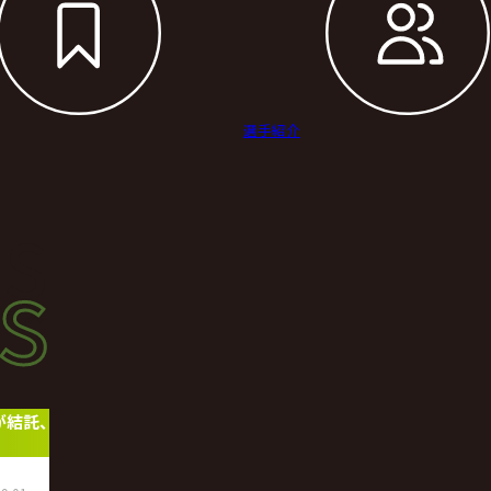
選手紹介
s
s
ース
が結託、