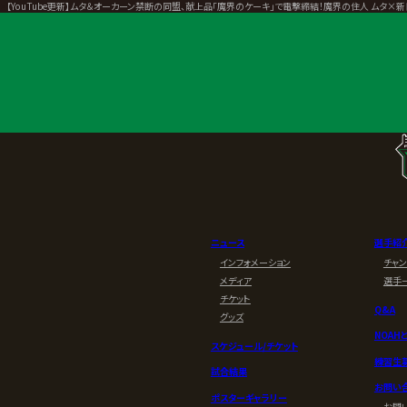
>
【YouTube更新】ムタ＆オーカーン禁断の同盟、献上品「魔界のケーキ」で電撃締結！魔界の住人 ムタ
ニュース
選手紹
インフォメーション
チャ
メディア
選手
チケット
Q&A
グッズ
NOAH
スケジュール/チケット
練習生
試合結果
お問い
ポスターギャラリー
お問