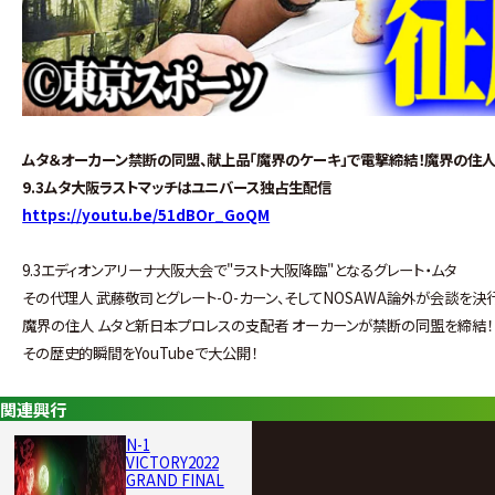
ムタ＆オーカーン禁断の同盟、献上品「魔界のケーキ」で電撃締結！魔界の住人
9.3ムタ大阪ラストマッチはユニバース独占生配信
https://youtu.be/51dBOr_GoQM
9.3エディオンアリーナ大阪大会で"ラスト大阪降臨"となるグレート・ムタ
その代理人 武藤敬司とグレート-O-カーン、そしてNOSAWA論外が会談を決
魔界の住人 ムタと新日本プロレスの支配者 オーカーンが禁断の同盟を締結！
その歴史的瞬間をYouTubeで大公開！
関連興行
N-1
VICTORY2022
GRAND FINAL