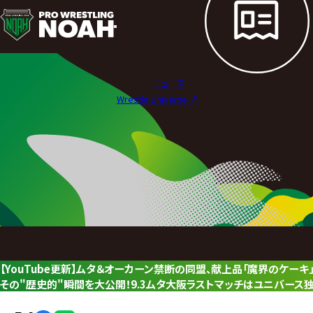
ニ
ュ
ー
ニュース
ス
Wrestle Universe ↗︎
|
プ
ロ
レ
ス
リ
【YouTube更新】ムタ＆オーカーン禁断の同盟、献上品「魔界のケー
ン
その"歴史的"瞬間を大公開！9.3ムタ大阪ラストマッチはユニバース