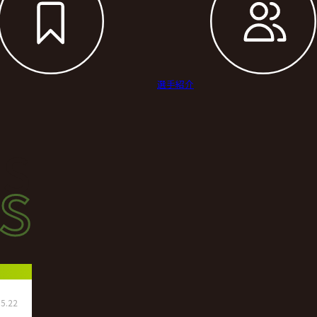
選手紹介
s
s
ース
5.22