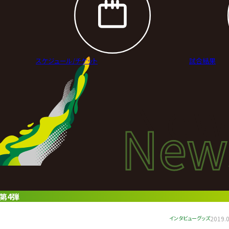
スケジュール/
チケット
試合結果
New
New
ニュ
報第4弾
インタビュー
グッズ
2019.0