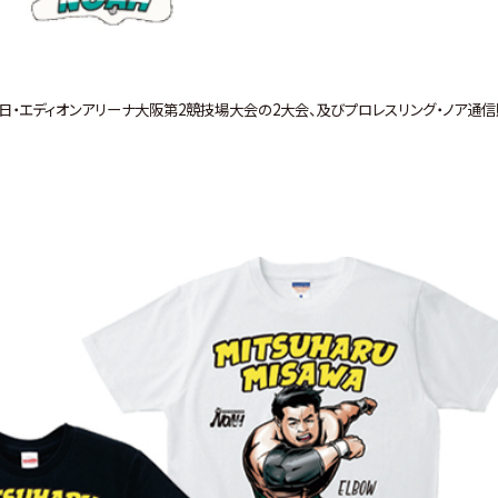
13日・エディオンアリーナ大阪第2競技場大会の2大会、及びプロレスリング・ノア通