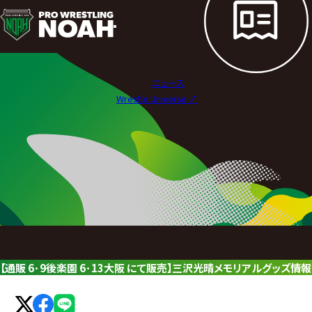
ニ
ュ
ー
ニュース
ス
Wrestle Universe ↗︎
|
プ
ロ
レ
ス
リ
【通販 6･9後楽園 6･13大阪 にて販売】三沢光晴メモリアルグッズ情
ン