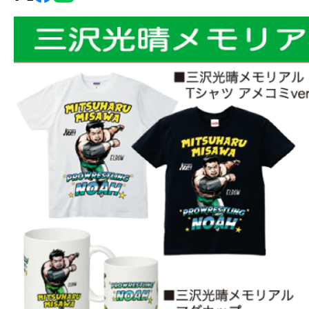
グ・
ノ
ア
公
式
サ
イ
ト