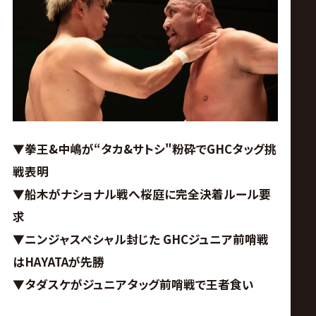
ス
リ
ン
グ・
▼拳王&中嶋が“タカ&サトシ"粉砕でGHCタッグ挑
ノ
戦表明
▼船木がナショナル戦へ桜庭に完全決着ルール要
ア
求
公
▼ニンジャスペシャル封じた GHCジュニア前哨戦
はHAYATAが先勝
式
▼タダスケがジュニアタッグ前哨戦で王者食い