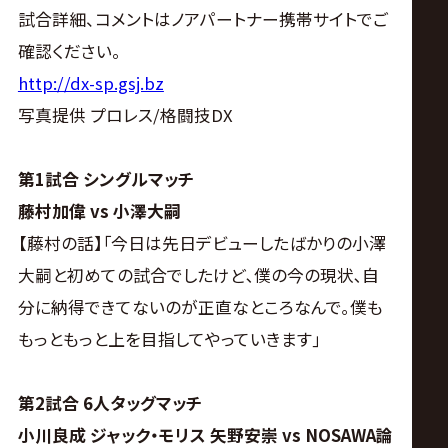
サ
試合詳細、コメントはノアパートナー携帯サイトでご
イ
確認ください。
http://dx-sp.gsj.bz
ト
写真提供 プロレス/格闘技DX
第1試合 シングルマッチ
藤村加偉 vs 小澤大嗣
【藤村の話】｢今日は先日デビューしたばかりの小澤
大嗣と初めての試合でしたけど､僕の今の現状､自
分に納得できてないのが正直なところなんで｡僕も
もっともっと上を目指してやっていきます｣
第2試合 6人タッグマッチ
小川良成 ジャック・モリス 矢野安崇 vs NOSAWA論