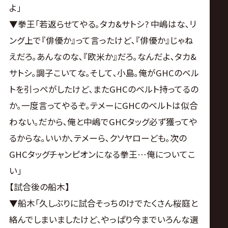
よ｣
▼拳王｢若返らせてやる｡タカ&サトシ? 中嶋はな､リ
ング上で『俳優か』って言ったけど､『俳優か』じゃね
えだろ｡あんなのな､『欧米か』だろ｡なんだよ､タカ&
サトシ｡調子こいてな｡そして､小島｡俺がGHCのベル
トを引っぺがしたけど､またGHCのベルト持ってるの
か｡一度言ってやるぞ｡テメーにGHCのベルトは似合
わない｡だから､俺と中嶋でGHCタッグ必ず獲ってや
るからな｡いいか､テメーら､クソヤローども｡次の
GHCタッグチャンピオンになる拳王…俺についてこ
い｣
【試合後の船木】
▼船木｢久しぶりに試合そっちのけでたくさん桜庭と
絡んでしまいましたけど､やっぱり今までいろんな選