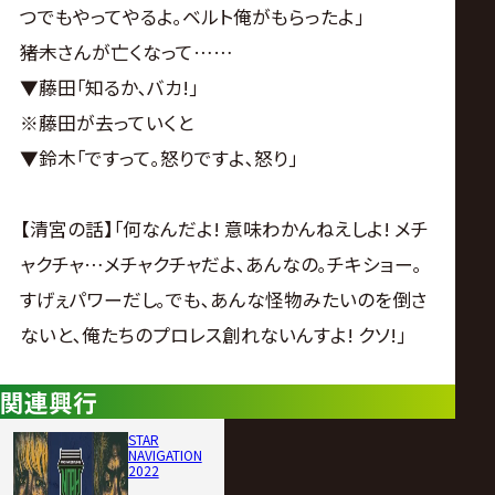
つでもやってやるよ｡ベルト俺がもらったよ｣
――猪木さんが亡くなって……
▼藤田｢知るか､バカ!｣
※藤田が去っていくと
▼鈴木｢ですって｡怒りですよ､怒り｣
【清宮の話】｢何なんだよ! 意味わかんねえしよ! メチ
ャクチャ…メチャクチャだよ､あんなの｡チキショー｡
すげぇパワーだし｡でも､あんな怪物みたいのを倒さ
ないと､俺たちのプロレス創れないんすよ! クソ!｣
関連興行
STAR
NAVIGATION
2022