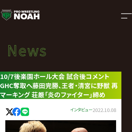
ニ
ュ
ー
News
News
ス
ニュース
|
10/7後楽園ホール大会 試合後コメント
GHC奪取へ藤田完勝、王者・清宮に野獣 再
プ
マーキング 荘厳「炎のファイター」締め
ロ
インタビュー
2022.10.08
レ