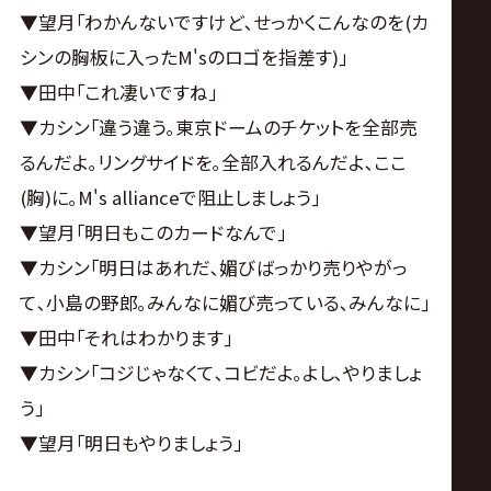
▼望月｢わかんないですけど､せっかくこんなのを(カ
シンの胸板に入ったM'sのロゴを指差す)｣
▼田中｢これ凄いですね｣
▼カシン｢違う違う｡東京ドームのチケットを全部売
るんだよ｡リングサイドを｡全部入れるんだよ､ここ
(胸)に｡M's allianceで阻止しましょう｣
▼望月｢明日もこのカードなんで｣
▼カシン｢明日はあれだ､媚びばっかり売りやがっ
て､小島の野郎｡みんなに媚び売っている､みんなに｣
▼田中｢それはわかります｣
▼カシン｢コジじゃなくて､コビだよ｡よし､やりましょ
う｣
▼望月｢明日もやりましょう｣