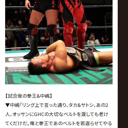
【試合後の拳王&中嶋】
▼中嶋｢リング上で言った通り､タカ&サトシ､あの2
人､オッサンにGHCの大切なベルトを渡しても老け
てくだけだ｡俺と拳王であのベルトを若返らせてやる