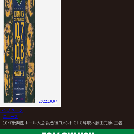
2022.10.07
トップページ
>
ニュース
>
10/7後楽園ホール大会 試合後コメント GHC奪取へ藤田完勝、王者・清宮