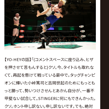
【YO-HEYの話】｢(コメントスペースに座り込み､ヒザ
を押させて苦もんすると)クソ｡今､タイトルも取れな
くて､再起を懸けて戦っている最中で｡タッグチャンピ
オンに輝いた小峠篤司と吉岡世起のためにもっとも
っと勝って､勢いつけさせんとあかん自分が､一番不
甲斐ない試合して｡STINGERに何にもできんかった｡
クソ｡ホント申し訳ない｡申し訳ないです｡でも､絶対