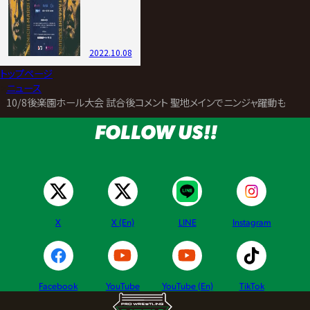
2022.10.08
トップページ
>
ニュース
>
10/8後楽園ホール大会 試合後コメント 聖地メインでニンジャ躍動も…王者
FOLLOW US!!
X
X (En)
LINE
Instagram
Facebook
YouTube
YouTube (En)
TikTok