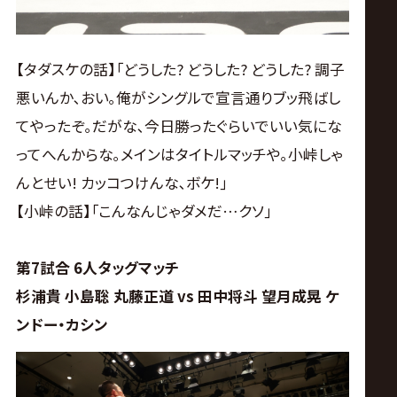
【タダスケの話】｢どうした? どうした? どうした? 調子
悪いんか､おい｡俺がシングルで宣言通りブッ飛ばし
てやったぞ｡だがな､今日勝ったぐらいでいい気にな
ってへんからな｡メインはタイトルマッチや｡小峠しゃ
んとせい! カッコつけんな､ボケ!｣
【小峠の話】｢こんなんじゃダメだ…クソ｣
第7試合 6人タッグマッチ
杉浦貴 小島聡 丸藤正道 vs 田中将斗 望月成晃 ケ
ンドー・カシン