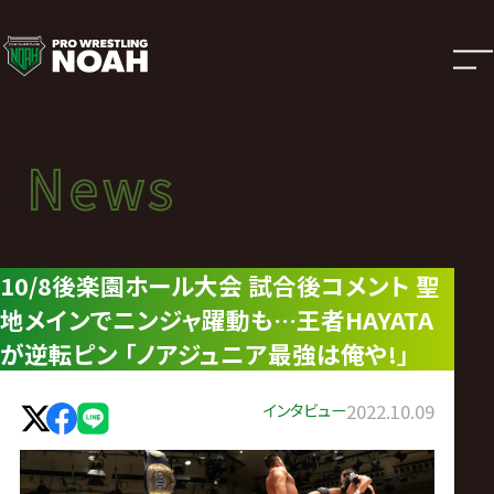
ニ
ュ
ー
News
News
ス
ニュース
|
10/8後楽園ホール大会 試合後コメント 聖
地メインでニンジャ躍動も…王者HAYATA
プ
が逆転ピン 「ノアジュニア最強は俺や!」
ロ
インタビュー
2022.10.09
レ