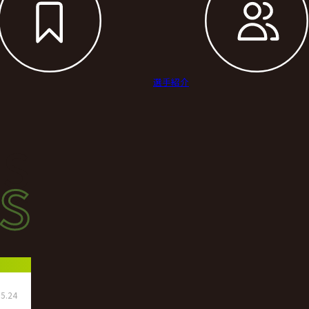
選手紹介
s
s
ース
5.24