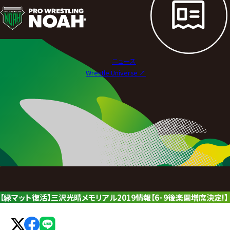
ニ
ュ
ー
ニュース
ス
Wrestle Universe ↗︎
|
プ
ロ
レ
ス
リ
【緑マット復活】三沢光晴メモリアル2019情報【6･9後楽園増席決定!】
ン