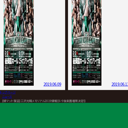
2019.06.09
2019.06.1
トップページ
>
ニュース
>
【緑マット復活】三沢光晴メモリアル2019情報【6･9後楽園増席決定!】