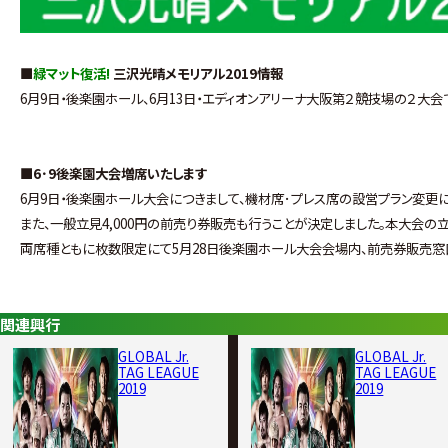
■
緑マット復活!
三沢光晴メモリアル2019情報
6月9日・後楽園ホール、6月13日・エディオンアリーナ大阪第２競技場の２大
■6･9後楽園大会増席いたします
6月9日・後楽園ホール大会につきまして、機材席･プレス席の設営プラン変更につ
また、一般立見4,000円の前売り券販売も行うことが決定しました。本大会の
両席種ともに枚数限定にて5月28日後楽園ホール大会会場内、前売券販売窓
関連興行
GLOBAL Jr.
GLOBAL Jr.
TAG LEAGUE
TAG LEAGUE
2019
2019