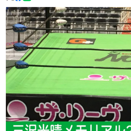
グ・
ノ
ア
公
式
サ
イ
ト