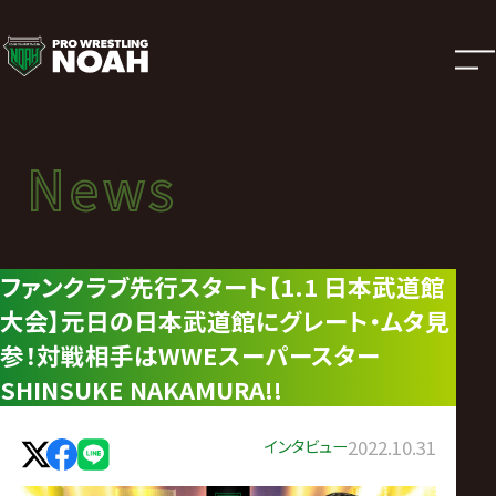
ニ
ュ
ー
News
News
ス
ニュース
|
ファンクラブ先行スタート【1.1 日本武道館
大会】元日の日本武道館にグレート・ムタ見
プ
参！対戦相手はWWEスーパースター
ロ
SHINSUKE NAKAMURA!!
レ
インタビュー
2022.10.31