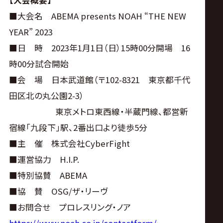
【大会概要】
■大会名 ABEMA presents NOAH “THE NEW
YEAR” 2023
■日 時 2023年1月1日（日）15時00分開場 16
時00分試合開始
■会 場 日本武道館（〒102-8321 東京都千代
田区北の丸公園2-3）
東京メトロ東西線・半蔵門線、都営新
宿線「九段下」駅、2番出口より徒歩5分
■主 催 株式会社CyberFight
■運営協力 H.I.P.
■特別協賛 ABEMA
■協 賛 OSG/ザ・リーヴ
■お問合せ プロレスリング・ノア