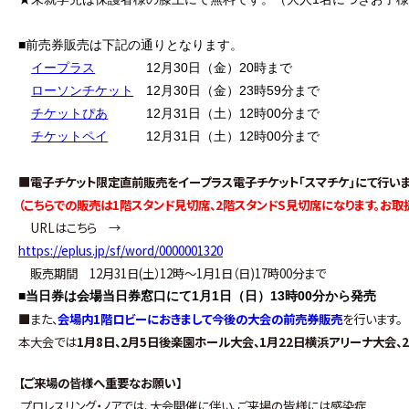
■前売券販売は下記の通りとなります。
イープラス
12月30日（金）20時まで
ローソンチケット
12月30日（金）23時59分まで
チケットぴあ
12月31日（土）12時00分まで
チケットペイ
12月31日（土）12時00分まで
■
電子チケット限定直前販売をイープラス電子チケット｢スマチケ｣にて行いま
（こちらでの販売は1階スタンド見切席、2階スタンドS見切席になります。お
URLはこちら →
https://eplus.jp/sf/word/0000001320
販売期間 12月31日(土）12時～1月1日（日)17時00分まで
■
当日券は会場当日券窓口にて1月1日（日）13時00分から発売
■
また、
会場内1階ロビーにおきまして今後の大会の前売券販売
を行います。
本大会では
1月8日、2月5日後楽園ホール大会、1月22日横浜アリーナ大会
【ご来場の皆様へ重要なお願い】
プロレスリング・ノアでは、大会開催に伴い、ご来場の皆様には感染症