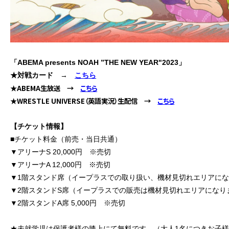
「ABEMA presents NOAH ”
THE NEW YEAR"2023
」
★対戦カード
→
こちら
★ABEMA生放送 →
こちら
★WRESTLE UNIVERSE（英語実況）生配信 →
こちら
【チケット情報】
■チケット料金（前売・当日共通）
▼アリーナS 20,000円 ※売切
▼アリーナA 12,000円 ※売切
▼1階スタンド席（イープラスでの取り扱い、機材見切れエリアにな
▼2階スタンドS席（イープラスでの販売は機材見切れエリアになりま
▼2階スタンドA席 5,000円 ※売切
★未就学児は保護者様の膝上にて無料です。（大人1名につきお子様