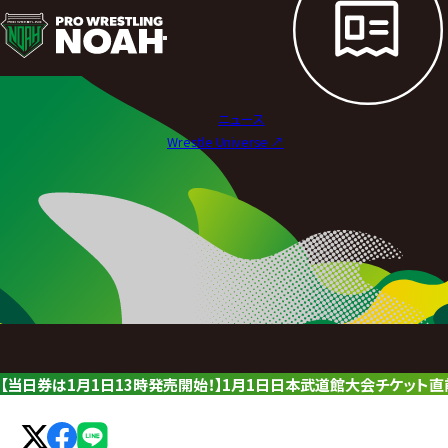
ニ
ュ
ー
ニュース
ス
Wrestle Universe ↗︎
|
プ
ロ
レ
ス
リ
【当日券は1月1日13時発売開始！】1月1日日本武道館大会チケッ
ン