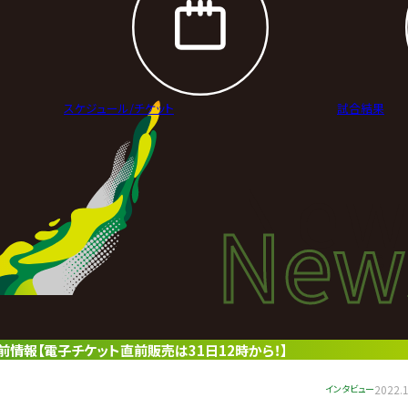
スケジュール/
チケット
試合結果
New
New
ニュ
ト直前情報【電子チケット直前販売は31日12時から！】
インタビュー
2022.1