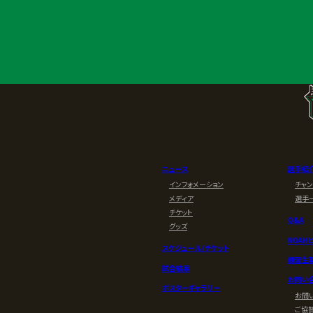
ニュース
選手紹
インフォメーション
チャ
メディア
選手
チケット
Q&A
グッズ
NOAH
スケジュール/チケット
練習生
試合結果
お問い
ポスターギャラリー
お問
ご協