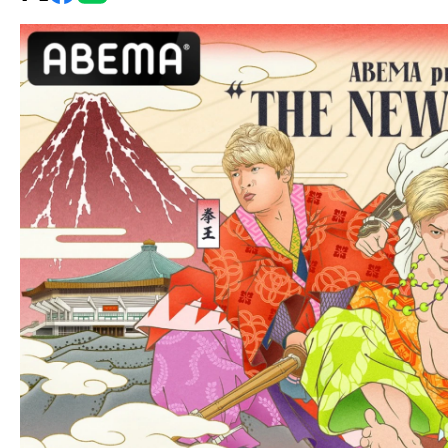
グ・
ノ
ア
公
式
サ
イ
ト