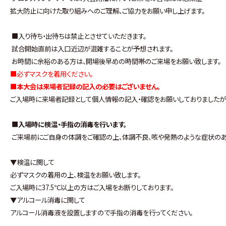
拡大防止に向けた取り組みへのご理解、ご協力をお願い申し上げます。
■入り待ち・出待ちは禁止とさせていただきます。
試合開始直前は入口近辺が混雑することが予想されます。
お時間に余裕のある方は、開場後早めの時間帯のご来場をお願い致します。
■必ずマスクを着用ください。
■本大会は来場者記録の記入の必要はございません。
ご入場時に来場者記録として個人情報の記入・確認をお願いしておりましたが
■
入場時に検温・手指の消毒を行います。
ご来場前にご自身の体調をご確認の上、体調不良、咳や発熱のような症状のあ
▼検温に関して
必ずマスクの着用の上、検温をお願い致します。
ご入場時に37.5℃以上の方はご入場をお断りしております。
▼アルコール消毒に関して
アルコール消毒液を設置しますので手指の消毒を行ってください。