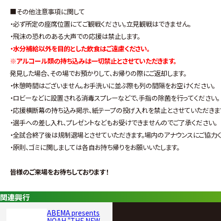
■その他注意事項に関して
・必ず所定の座席位置にてご観戦ください。立見観戦はできません。
・飛沫の恐れのある大声での応援は禁止します。
・水分補給以外を目的とした飲食はご遠慮ください。
※アルコール類の持ち込みは一切禁止とさせていただきます。
発見した場合、その場でお預かりして、お帰りの際にご返却します。
・休憩時間はございません。お手洗いに並ぶ際も列の間隔をお空けください。
・ロビーなどに設置される消毒スプレーなどで、手指の除菌を行ってください。
・応援横断幕の持ち込み掲示、紙テープの投げ入れを禁止とさせていただきま
・選手への差し入れ、プレゼントなどもお受けできませんのでご了承ください。
・全試合終了後は規制退場とさせていただきます。場内のアナウンスにご協力く
・原則、ゴミに関しましては各自お持ち帰りをお願いいたします。
皆様のご来場をお待ちしております！
関連興行
ABEMA presents
NOAH "THE NEW