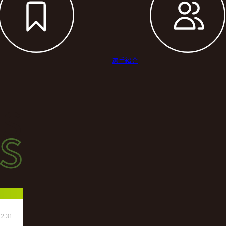
選手紹介
s
s
ース
2.31