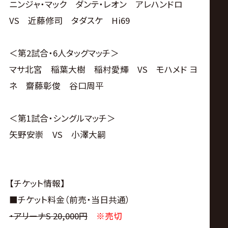
ニンジャ・マック ダンテ・レオン アレハンドロ
VS 近藤修司 タダスケ Hi69
＜第2試合・6人タッグマッチ＞
マサ北宮 稲葉大樹 稲村愛輝 VS モハメド ヨ
ネ 齋藤彰俊 谷口周平
＜第1試合・シングルマッチ＞
矢野安崇 VS 小澤大嗣
【チケット情報】
■チケット料金（前売・当日共通）
・アリーナS 20,000円
※売切