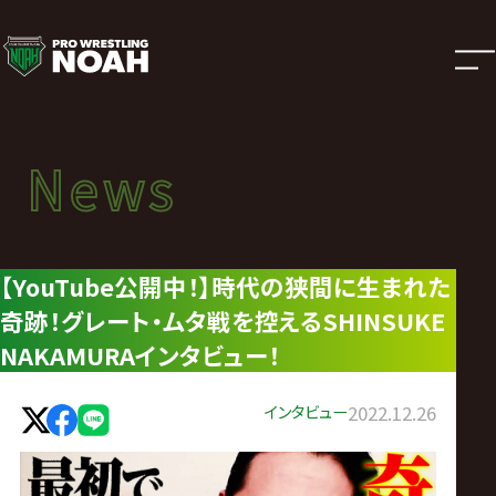
ニ
ュ
ー
News
News
ス
ニュース
|
【YouTube公開中！】時代の狭間に生まれた
奇跡！グレート・ムタ戦を控えるSHINSUKE
プ
NAKAMURAインタビュー！
ロ
インタビュー
2022.12.26
レ