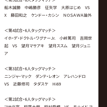
船木誠勝 中嶋勝彦 征矢学 大原はじめ VS
X 藤田和之 ケンドー・カシン ＮOＳＡＷＡ論外
＜第4試合・6人タッグマッチ＞
イホ・デ・ドクトル・ワグナーJr. 小峠篤司 吉岡世
起 VS 望月マサアキ 望月ススム 望月ジュニ
ア
＜第3試合・6人タッグマッチ＞
ニンジャ・マック ダンテ・レオン アレハンドロ
VS 近藤修司 タダスケ Hi69
＜第2試合・6人タッグマッチ＞
マサ北宮 稲葉大樹 稲村愛輝 VS モハメド ヨ