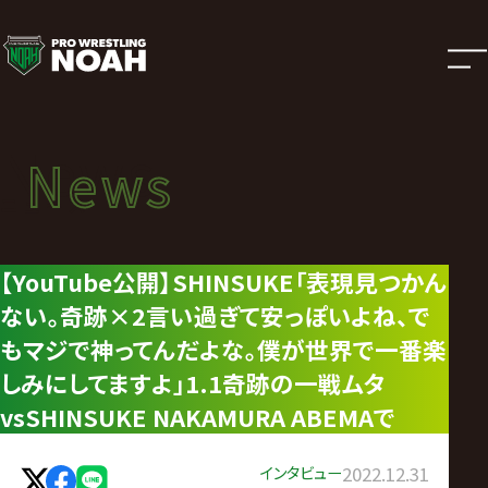
ニ
ュ
ー
News
News
ス
ニュース
|
【YouTube公開】SHINSUKE「表現見つかん
ない。奇跡×2言い過ぎて安っぽいよね、で
プ
もマジで神ってんだよな。僕が世界で一番楽
ロ
しみにしてますよ」1.1奇跡の一戦ムタ
vsSHINSUKE NAKAMURA ABEMAで
レ
インタビュー
2022.12.31