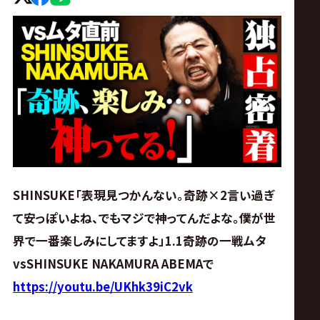
ス
リ
ン
グ・
ノ
SHINSUKE「表現見つかんない。奇跡×2言い過ぎ
ア
て安っぽいよね、でもマジで神ってんだよな。僕が世
公
界で一番楽しみにしてますよ」1.1奇跡の一戦ムタ
vsSHINSUKE NAKAMURA ABEMAで
式
https://youtu.be/UKhk39iC2vk