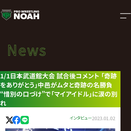
ニ
ュ
ー
News
News
ス
ニュース
|
1/1日本武道館大会 試合後コメント 「奇跡
をありがとう」中邑がムタと奇跡の名勝負
プ
“惜別の口づけ”で「マイアイドル」に涙の別
ロ
れ
レ
インタビュー
2023.01.02