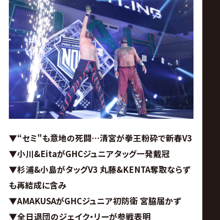
ス
リ
ン
グ・
ノ
ア
▼“セミ
"
も意地の死闘…清宮が拳王粉砕で新春V3
▼小川&EitaがGHCジュニアタッグ一発戴冠
公
▼杉浦&小島がタッグV3
丸藤&KENTA奪取ならず
も再結成に含み
式
▼AMAKUSAがGHCジュニア初防衛
宮脇届かず
▼全日退団のジェイク・リーが参戦表明