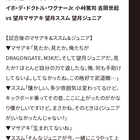
イホ・デ・ドクトル・ワグナーJr. 小峠篤司 吉岡世起
vs 望月マサアキ 望月ススム 望月ジュニア
【試合後のマサアキ&ススム&ジュニア】
▼マサアキ｢見たか､見たか｡俺たちが
DRAGONGATE､M3Kだ｡そして望月ジュニアだ｡見
たか? ほとんど自分の力で返したな｡俺､何も手助け
してないよ｡してなかったね｡この格好で武道館…｣
▼ススム｢懐かしい｡多少雰囲気は変わってるけど､
キックボード乗ってその昔､ここに上がったのがかな
り懐かしいですけど｡まさかね､そのときは(ジュニア
が)いなかったんじゃない?｣
▼マサアキ｢生まれてないね｣
▼ススム｢そんなジュニアが今､一緒にこうやって上