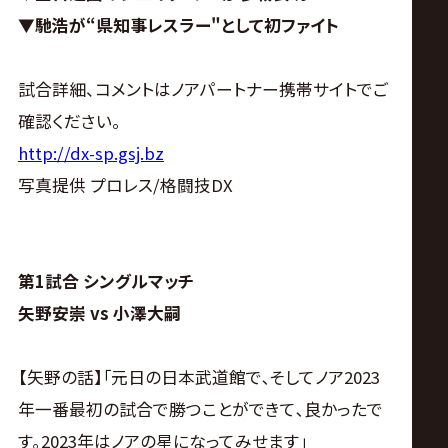
サ
▼馳浩が“県知事レスラー"として初ファイト
イ
試合詳細、コメントはノアパートナー携帯サイトでご
ト
確認ください。
http://dx-sp.gsj.bz
写真提供 プロレス/格闘技DX
第1試合 シングルマッチ
矢野安崇 vs 小澤大嗣
【矢野の話】｢元日の日本武道館で､そしてノア2023
年一番最初の試合で勝つことができて､良かったで
す｡2023年はノアの星になってみせます｣