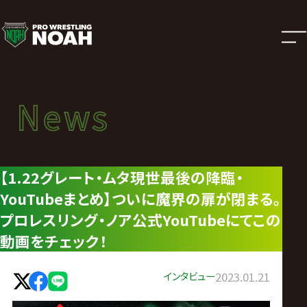
ニ
ュ
ー
News
News
ス
ニュース
|
【1.22グレート・ムタ現世最後の降臨・
YouTubeまとめ】ついに魔界の扉が閉まる。
プ
プロレスリング・ノア公式YouTubeにてこの
ロ
動画をチェック！
レ
インタビュー
2023.01.21