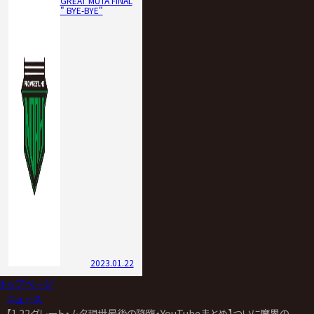
GREAT MUTA FINAL
" BYE-BYE"
2023.01.22
トップページ
>
ニュース
>
【1.22グレート・ムタ現世最後の降臨・YouTubeまとめ】ついに魔界の扉が