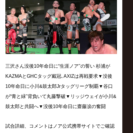
ス
リ
ン
グ・
ノ
三沢さん没後10年命日に“生涯ノア"の誓い 杉浦が
KAZMAとGHCタッグ戴冠､AXIZは再戦要求▼没後
ア
10年命日に小川&鼓太郎Jrタッグリーグ制覇▼谷口
が“青と緑"背負いて丸藤撃破▼リッジウェイが小川&
公
鼓太郎と共闘へ▼没後10年命日に齋藤涙の奮闘
式
試合詳細、コメントはノア公式携帯サイトでご確認