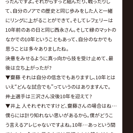
ったんですよ｡それからずっと組んだり､戦ったりし
て､自分のノアでの歴史と同じ歩みをした人と一緒
にリングに上がることができて｡そしてレフェリーは
10年前のあの日と同じ西永さん｡そして緑のマットの
なかでの10年ということもあって､自分のなかでも
思うことは多々ありましたね。
――決意をみせるように真っ向から技を受け止めて､最
後は立ち上がったが?
▼齋藤 それは自分の信念でもありますし､10年とは
いえ“どんな試合でも"っていうのはありますんで。
――井上選手は三沢さん没後10年を迎えて?
▼井上 人それぞれですけど､齋藤さんの場合はね…
僕らには計り知れない思いがあるから｡僕がどうこ
う言えるアレじゃないですよね｡10年…あっという間