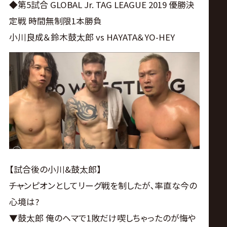
◆第5試合 GLOBAL Jr. TAG LEAGUE 2019 優勝決
定戦 時間無制限1本勝負
小川良成＆鈴木鼓太郎 vs HAYATA＆YO-HEY
【試合後の小川&鼓太郎】
――チャンピオンとしてリーグ戦を制したが､率直な今の
心境は?
▼鼓太郎 俺のヘマで1敗だけ喫しちゃったのが悔や