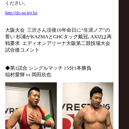
サ
ください。
http://
dx-sp.gsj.bz
イ
ト
大阪大会 三沢さん没後10年命日に“生涯ノア"の
誓い 杉浦がKAZMAとGHCタッグ戴冠､AXIZは再
戦要求 エディオンアリーナ大阪第二競技場大会
試合後コメント
◆第1試合 シングルマッチ 15分1本勝負
稲村愛輝 vs 岡田欣也