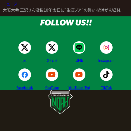
>
ニュース
>
大阪大会 三沢さん没後10年命日に“生涯ノア"の誓い 杉浦がKAZMAとG
FOLLOW US!!
X
X (En)
LINE
Instagram
Facebook
YouTube
YouTube (En)
TikTok