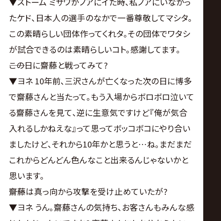
▼ストーム ミサワがノアにイた時､私ノアにいなかっ
たケド､日本人の選手のなかで一番尊敬してマシタ｡
この素晴らしい団体作ってくれタ｡その団体でワタシ
が試合できるのは素晴らしいコト｡感謝してます。
――この日に齋藤と戦ってみて?
▼ヨネ 10年前､三沢さんが亡くなった次の日に博多
で齋藤さんと当たって｡もう入場からボロボロ泣いて
る齋藤さんを見て､逆に生意気ですけど『俺が気合
入れるしかねえな』って思ってボッコボコにやり合い
ましたけど､それから10年かと思うと…ね｡まだまだ
これからどんどん色んなこと出来るんじゃないかと
思います。
――齋藤は真っ向から攻撃を受け止めていたが?
▼ヨネ うん｡齋藤さんの気持ち､お客さんもみんな感