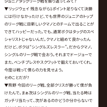
――ジュニアタッグリーグ戦を振り返ってみて?
▼リッジウェイ 残念ながら1ポイント足りなくて決勝
には行けなかったけど､でも世界のジュニアのトップ
のリーグ戦に目新しいクマノとのチームで出ることが
できてハッピーだった｡でも､通常ボクはタッグのスペ
シャリストじゃないんだ｡クマノと組めて良かったん
だけど､ボクは“シングルズレスラー"｡だからクマノ､
シングルのリーグ戦で会おう｡それまでドージョーで
また､ベンチプレスやスクワットで鍛えておいてくれ｡
今度は戦って僕らの力を見せよう。
――とのことだが?
▼熊野 今回のリーグ戦､全部クリスが勝って僕が負
けたんで｡まぁ次はシングルのリーグ戦､当たる時は
ガッチリ当たって､次があるのかどうか分からないで