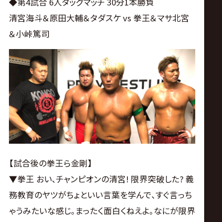
◆第4試合 6人タッグマッチ 30分1本勝負
清宮海斗＆原田大輔＆タダスケ vs 拳王＆マサ北宮
＆小峠篤司
【試合後の拳王ら金剛】
▼拳王 おい､チャンピオンの清宮! 限界突破した? 義
務教育のヤツがちょといい言葉を学んで､すぐ言っち
ゃうみたいな感じ｡まったく面白くねえよ｡なにが限界