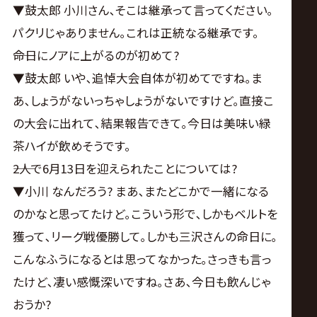
▼鼓太郎 小川さん､そこは継承って言ってください｡
パクリじゃありません｡これは正統なる継承です。
――命日にノアに上がるのが初めて?
▼鼓太郎 いや､追悼大会自体が初めてですね｡ま
あ､しょうがないっちゃしょうがないですけど｡直接こ
の大会に出れて､結果報告できて｡今日は美味い緑
茶ハイが飲めそうです。
――2人で6月13日を迎えられたことについては?
▼小川 なんだろう? まあ､またどこかで一緒になる
のかなと思ってたけど｡こういう形で､しかもベルトを
獲って､リーグ戦優勝して｡しかも三沢さんの命日に｡
こんなふうになるとは思ってなかった｡さっきも言っ
たけど､凄い感慨深いですね｡さあ､今日も飲んじゃ
おうか?