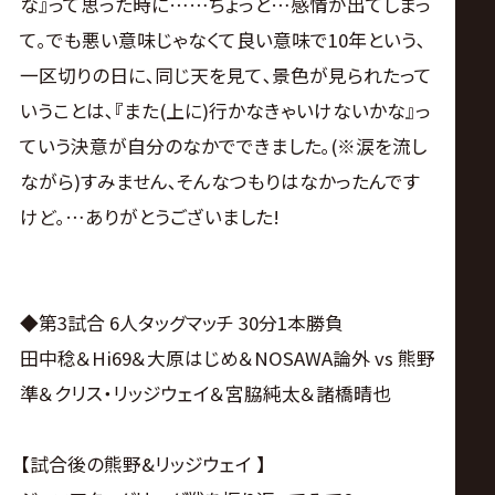
な』って思った時に……ちょっと…感情が出てしまっ
て｡でも悪い意味じゃなくて良い意味で10年という､
一区切りの日に､同じ天を見て､景色が見られたって
いうことは､『また(上に)行かなきゃいけないかな』っ
ていう決意が自分のなかでできました｡(※涙を流し
ながら)すみません､そんなつもりはなかったんです
けど｡…ありがとうございました!
◆第3試合 6人タッグマッチ 30分1本勝負
田中稔＆Hi69＆大原はじめ＆NOSAWA論外 vs 熊野
準＆クリス・リッジウェイ＆宮脇純太＆諸橋晴也
【試合後の熊野&リッジウェイ 】