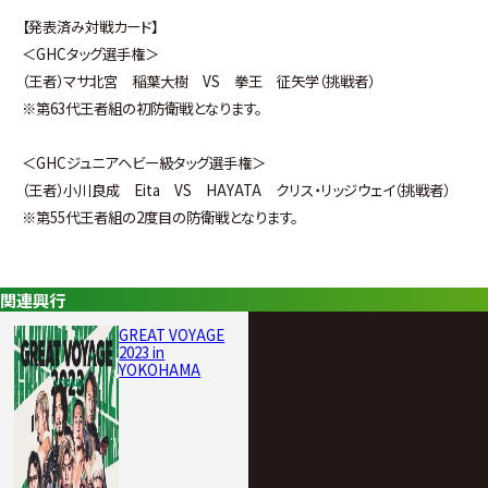
【発表済み対戦カード】
＜GHCタッグ選手権＞
（王者）マサ北宮 稲葉大樹 VS 拳王 征矢学（挑戦者）
※第63代王者組の初防衛戦となります。
＜GHCジュニアヘビー級タッグ選手権＞
（王者）小川良成 Eita VS HAYATA クリス・リッジウェイ（挑戦者）
※第55代王者組の2度目の防衛戦となります。
関連興行
GREAT VOYAGE
2023 in
YOKOHAMA