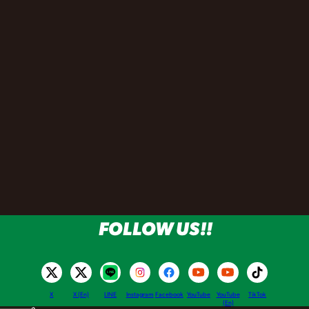
FOLLOW US!!
X
X (En)
LINE
Instagram
Facebook
YouTube
YouTube
TikTok
(En)