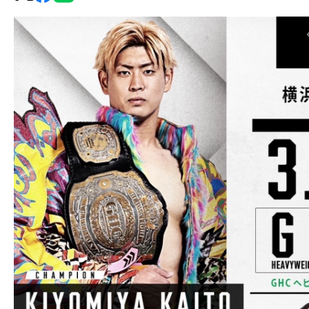
グ・
ノ
ア
公
式
サ
イ
ト