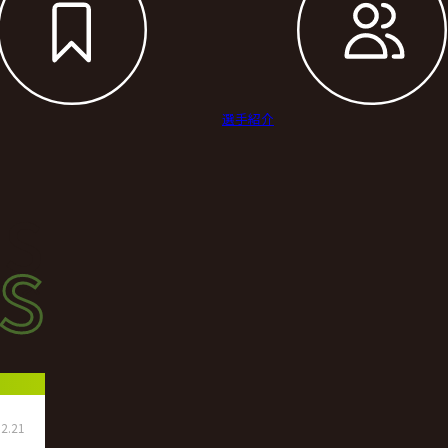
選手紹介
s
s
ース
2.21