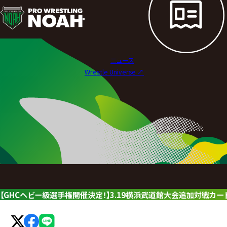
ニ
ュ
ー
ニュース
ス
Wrestle Universe ↗︎
|
プ
ロ
レ
ス
リ
【GHCヘビー級選手権開催決定！】3.19横浜武道館大会追加対戦カ
ン