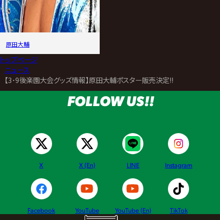
原田大輔
トップページ
>
ニュース
>
【3･9後楽園大会グッズ情報】原田大輔ポスター販売決定!!
FOLLOW US!!
X
X (En)
LINE
Instagram
Facebook
YouTube
YouTube (En)
TikTok