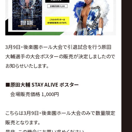
ス
リ
ン
3月9日・後楽園ホール大会で引退試合を行う原田
グ・
大輔選手の大会ポスターの販売が決定しましたので
お知らせいたします。
ノ
ア
■原田大輔 STAY ALIVE ポスター
会場販売価格 1,000円
公
こちらは3月9日・後楽園ホール大会のみで数量限定
式
販売となります。
是非、この機会にお買い求めください。