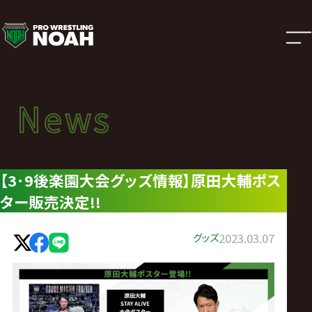
ニ
ュ
ー
News
News
ス
ニュース
|
【3･9後楽園大会グッズ情報】原田大輔ポス
ター販売決定!!
プ
ロ
グッズ
2023.03.07
レ