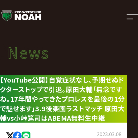
ニ
ュ
ー
News
News
ス
ニュース
|
【YouTube公開】自覚症状なし、予期せぬド
クターストップで引退。原田大輔「無念です
プ
ね。17年間やってきたプロレスを最後の1分
ロ
で魅せます」3.9後楽園ラストマッチ 原田大
輔vs小峠篤司はABEMA無料生中継
レ
2023.03.08