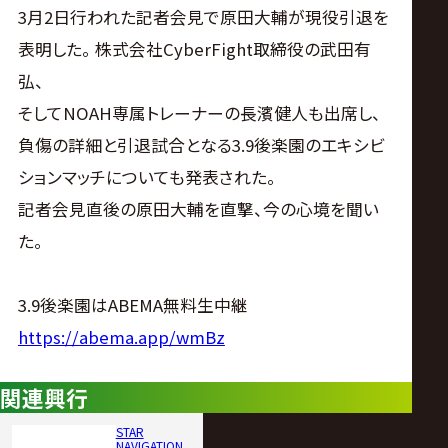
サ
3月2日行われた記者会見で原田大輔が現役引退を
表明した。 株式会社CyberFight取締役の武田有
イ
弘、
ト
そしてNOAH専属トレーナーの長濱健人も出席し、
負傷の詳細と引退試合となる3.9後楽園のエキシビ
ションマッチについても発表された。
記者会見直後の原田大輔を直撃、今の心境を聞い
た。
3.9後楽園はABEMA無料生中継
https://abema.app/wmBz
関連興行
STAR
NAVIGATION