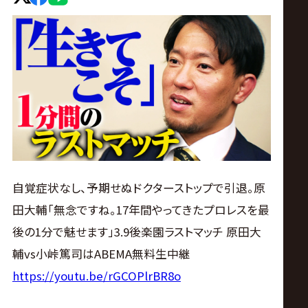
ス
リ
ン
グ・
ノ
自覚症状なし、予期せぬドクターストップで引退。原
ア
田大輔「無念ですね。17年間やってきたプロレスを最
公
後の1分で魅せます」3.9後楽園ラストマッチ 原田大
輔vs小峠篤司はABEMA無料生中継
式
https://youtu.be/rGCOPlrBR8o