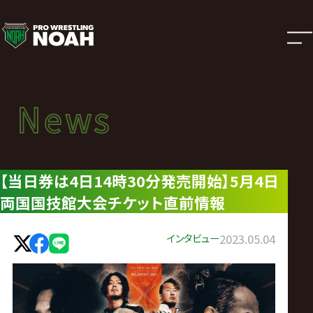
ニ
ュ
ー
News
News
ス
ニュース
|
【当日券は4日14時30分発売開始】5月4日
両国国技館大会チケット直前情報
プ
ロ
インタビュー
2023.05.04
レ