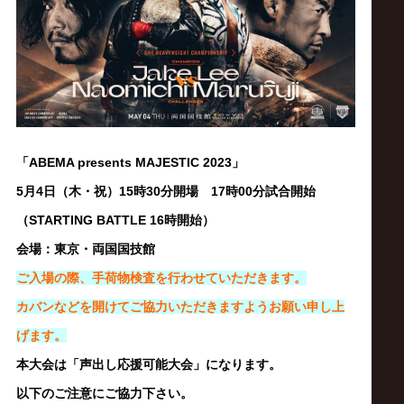
ス
リ
ン
グ・
「ABEMA presents MAJESTIC
2023
」
5月4日（木・祝）15時30分開場 17時00分試合開始
ノ
（STARTING BATTLE 16時開始）
ア
会場：東京・両国国技館
ご入場の際、手荷物検査を行わせていただきます。
公
カバンなどを開けてご協力いただきますようお願い申し上
げます。
式
本大会は「声出し応援可能大会」になります。
以下のご注意にご協力下さい。