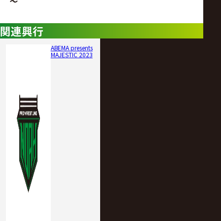
～
関連興行
ABEMA presents
MAJESTIC 2023