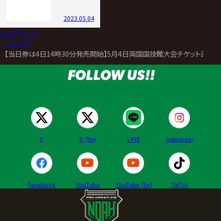
2023.05.04
トップページ
>
ニュース
>
【当日券は4日14時30分発売開始】5月4日両国国技館大会チケット直前
FOLLOW US!!
X
X (En)
LINE
Instagram
Facebook
YouTube
YouTube (En)
TikTok