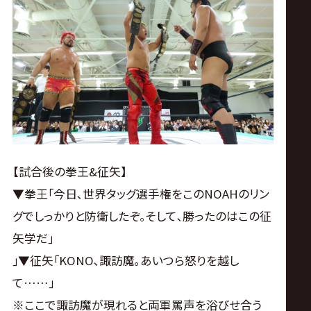
【試合後の拳王&征矢】
▼拳王｢今日､世界タッグ選手権をこのNOAHのリン
グでしっかりと防衛したぞ｡そして､勝ったのはこの征
矢学だ｣
｣▼征矢｢KONO､諏訪魔｡あいつら怒りを越し
て……｣
※ここで諏訪魔が現れると両軍罵声を浴びせ合う