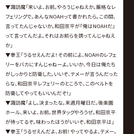
▼諏訪魔｢来いよ､お前｡やろうじゃねえか｡厳格なレ
フェリングで｡あんなNOAHって書かれたら｡この間､
言ってたんじゃないか｡和田京平が『俺はNOAHだ』
って言ってんだよ｡それはお前らを誘ってんじゃねえ
か｣
▼拳王｢うるせえんだよ! その前によ､NOAHのレフェ
リーをバカにすんじゃねーよ｡いいか､今日は俺たち
がしっかりと防衛した｡いいぞ､テメーが言うんだった
らな､和田京平レフェリーのところで､このベルトを
防衛してやってもいいんだぞ!｣
▼諏訪魔｢よし､決まったな｡来週月曜日だ｡後楽園
ホール､来いよ､お前｡世界タッグやろうぜ｡和田京平
が待ってるぞ｡味わったほうがいいぞ､和田京平は｣
▼拳王｢うるせえんだよ､お前! やってやるよ､テメー｡