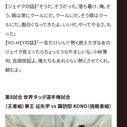
【ジェイクの話】｢そうだ､そうだった｡落ち着け､俺｡そ
う､頭は常にクールにだ｡クールにだ｡そう頭はクー
ルにだ｡面白くなってきたよ｡いいぜ｡やってやるさ｡も
っと｣
【YO-HEYの話】｢一言だけいい? 熱く燃えたぎるあの
ジェイク見とったらちょっとうらやましいな｡小峠篤
司､吉岡世起よ｡俺たちもあれぐらい熱くさせてくれ｡
頼むよ｣
第8試合 世界タッグ選手権試合
（王者組）拳王 征矢学 vs 諏訪間 KONO（挑戦者組）