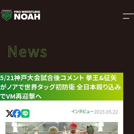
ニ
ュ
ー
News
News
ス
ニュース
|
5/21神戸大会試合後コメント 拳王&征矢
がノアで世界タッグ初防衛 全日本殴り込み
プ
でVM再迎撃へ
ロ
インタビュー
2023.05.22
レ