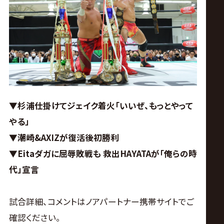
ス
リ
ン
グ・
▼杉浦仕掛けてジェイク着火「いいぜ、もっとやって
ノ
やる」
▼潮崎&AXIZが復活後初勝利
ア
▼Eitaダガに屈辱敗戦も 救出HAYATAが「俺らの時
公
代」宣言
式
試合詳細、コメントはノアパートナー携帯サイトでご
確認ください。