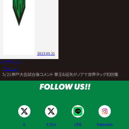
2023.05.21
トップページ
>
ニュース
>
5/21神戸大会試合後コメント 拳王&征矢がノアで世界タッグ初防衛 全
FOLLOW US!!
X
X (En)
LINE
Instagram