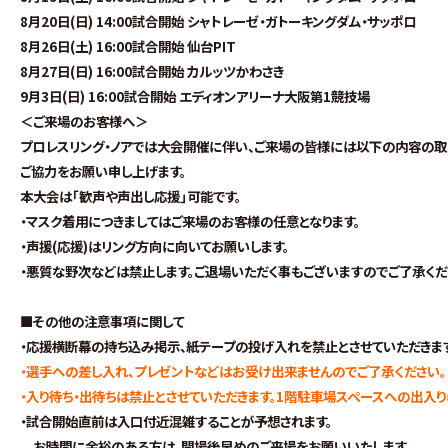
8月20日(日) 14:00試合開始 シャトレーゼ・ガトーキングダム・サッポロ
8月26日(土) 16:00試合開始 仙台PIT
8月27日(日) 16:00試合開始 カルッツかわさき
9月3日(日) 16:00試合開始 エディオンアリーナ大阪第1競技場
＜ご来場のお客様へ＞
プロレスリング・ノアでは大会開催に伴い、ご来場の皆様には以下の内容の取
ご協力をお願い申し上げます。
本大会は｢歓声や声出し応援｣可能です。
・マスク着用につきましてはご来場のお客様の任意となります。
・声援(応援)はリング方向に向いてお願いします。
・悪質な野次などは禁止します。ご退場いただく事もございますのでご了承くだ
■その他の注意事項に関して
・応援横断幕の持ち込み掲示、紙テープの投げ入れを禁止とさせていただきます
・選手への差し入れ、プレゼントなどはお受け出来ませんのでご了承ください。
・入り待ち・出待ちは禁止とさせていただきます。1階駐車場スペースへの出入り
・試合開始直前は入口付近混雑することが予想されます。
お時間に余裕のある方は、開場後早めのご来場をお願いいたします。