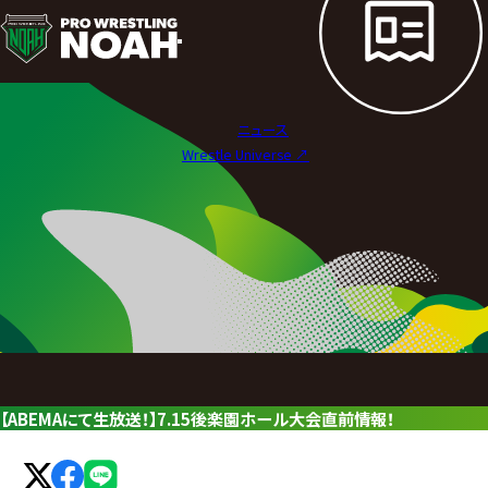
ニ
ュ
ー
ニュース
ス
Wrestle Universe ↗︎
|
プ
ロ
レ
ス
リ
【ABEMAにて生放送！】7.15後楽園ホール大会直前情報！
ン