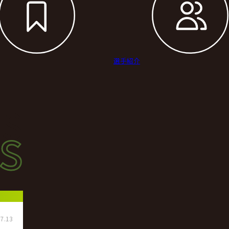
選手紹介
s
s
ース
7.13