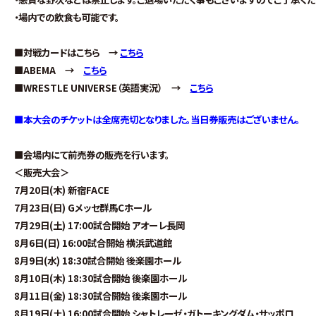
・場内での飲食も可能です。
■対戦カードはこちら →
こちら
■ABEMA →
こちら
■WRESTLE UNIVERSE（英語実況） →
こちら
■本大会のチケットは全席売切となりました。当日券販売はございません。
■会場内にて前売券の販売を行います。
＜販売大会＞
7月20日(木) 新宿FACE
7月23日(日) Gメッセ群馬Cホール
7月29日(土) 17:00試合開始 アオーレ長岡
8月6日(日) 16:00試合開始 横浜武道館
8月9日(水) 18:30試合開始 後楽園ホール
8月10日(木) 18:30試合開始 後楽園ホール
8月11日(金) 18:30試合開始 後楽園ホール
8月19日(土) 16:00試合開始 シャトレーゼ・ガトーキングダム・サッポロ