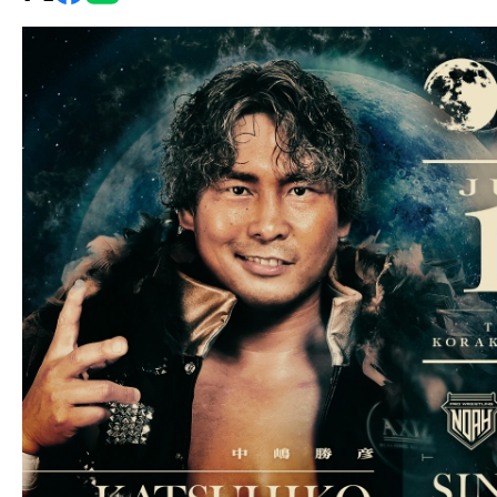
グ・
ノ
ア
公
式
サ
イ
ト