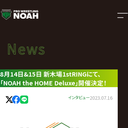
ニ
ュ
ー
News
News
ス
ニュース
|
8月14日&15日 新木場1stRINGにて、
「NOAH the HOME Deluxe」開催決定！
プ
ロ
インタビュー
2023.07.16
レ