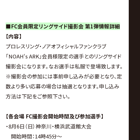
サ
イ
■
FC
会員限定リングサイド撮影会
第
1
弾情報詳細
ト
【内容】
プロレスリング・ノアオフィシャルファンクラブ
「NOAH‘s ARK」会員様限定の選手とのリングサイド
撮影会になります。なお選手は私服で登場致します。
※撮影会の参加には事前申し込みが必要となり、定
数より多い応募の場合は抽選となります。申し込み
方法は下記をご参照下さい。
【各会場
FC
撮影会開始時間及び参加選手】
・8月6日（日）神奈川・横浜武道館大会
開始時間：14時45分～