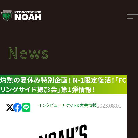
ニ
ュ
ー
News
News
ス
ニュース
|
灼熱の夏休み特別企画！ N-1限定復活！「FC
リングサイド撮影会」第1弾情報！
プ
ロ
インタビュー
チケット&大会情報
2023.08.01
レ