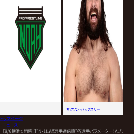
サクソン・ハックスリー
トップページ
>
ニュース
>
【8/6横浜で開幕！】”N-1出場選手通信簿”各選手パラメーター！Aブロック