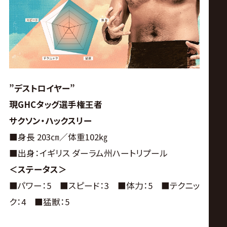
”デストロイヤー”
現GHCタッグ選手権王者
サクソン・ハックスリー
■身長 203㎝／体重102㎏
■出身：イギリス ダーラム州ハートリプール
＜ステータス＞
■パワー：5 ■スピード：3 ■体力：5 ■テクニッ
ク：4 ■猛獣：5