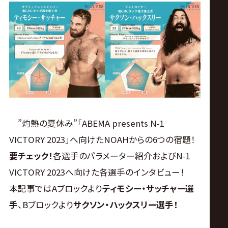
ス
リ
ン
グ・
ノ
”灼熱の夏休み”「ABEMA presents N-1
VICTORY 2023」へ向けたNOAHからの6つの宿題！
ア
要チェック！
各選手のパラメーター紹介およびN-1
公
VICTORY 2023へ向けた各選手のインタビュー！
本記事ではAブロックより
ティモシー・サッチャー選
式
手
、Bブロックより
サクソン・ハックスリー選手！