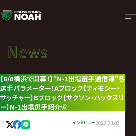
ニ
ュ
ー
News
News
ス
ニュース
|
【8/6横浜で開幕！】”N-1出場選手通信簿”各
選手パラメーター！Aブロック【ティモシー・
プ
サッチャー】Bブロック【サクソン・ハックスリ
ロ
ー】N-1出場選手紹介⑥
レ
インタビュー
2023.08.03