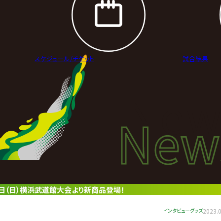
スケジュール/
チケット
試合結果
New
New
ニュ
戦！8月6日（日）横浜武道館大会より新商品登場！
インタビュー
グッズ
2023.0