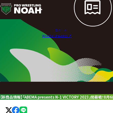
ニ
ュ
ー
ニュース
ス
Wrestle Universe ↗︎
|
プ
ロ
レ
ス
リ
【新商品情報】「ABEMA presents N-1 VICTORY 2023」開幕
ン