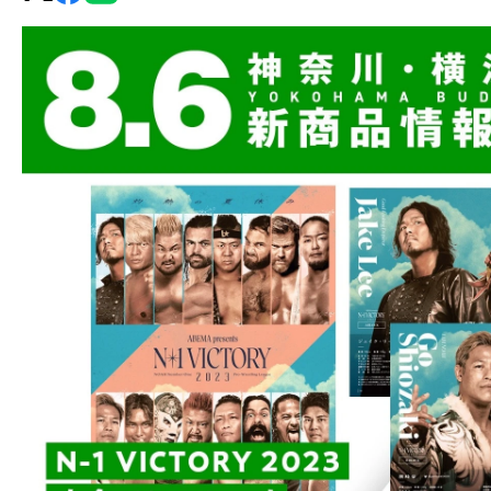
グ・
ノ
ア
公
式
サ
イ
ト