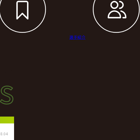
選手紹介
s
s
ース
8.04