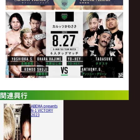
関連興行
ABEMA presents
N-1 VICTORY
2023