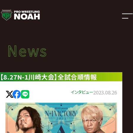
ニ
ュ
ー
News
News
ス
ニュース
|
【8.27N-1川崎大会】全試合順情報
プ
インタビュー
2023.08.26
ロ
レ