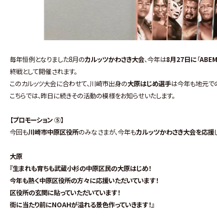
毎年恒例となりました8月の
カルッツかわさき大会
、今年は
8月27日に
「
ABEM
終戦として開催されます。
このカルッツ大会に合わせて、川崎市出身の
大原はじめ選手
は今年も地元で
こちらでは、昨日に続きその活動の模様をお知らせいたします。
【プロモーション ⑤】
今回も
川崎市中原区役所
のみなさまが、今年も
カルッツかわさき大会を応援
大原
『生まれも育ちも武蔵小杉の中原区民の大原はじめ！
今年も熱く中原区役所の方々に応援いただいています！
区役所の玄関に貼っていただいています！
街に当たり前にNOAHが溢れる景色作っていきます！』