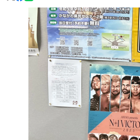
グ・
ノ
ア
公
式
サ
イ
ト