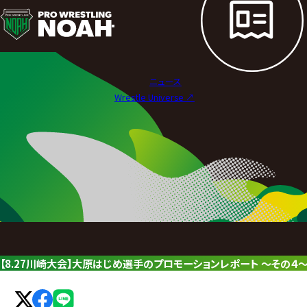
ニ
ュ
ー
ニュース
ス
Wrestle Universe ↗︎
|
プ
ロ
レ
ス
リ
【8.27川崎大会】大原はじめ選手のプロモーションレポート 〜その４
ン