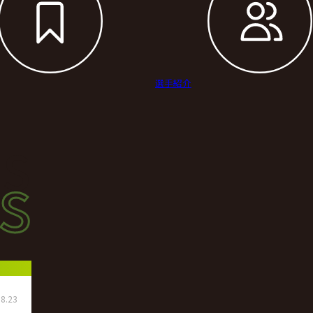
選手紹介
s
s
ース
8.23