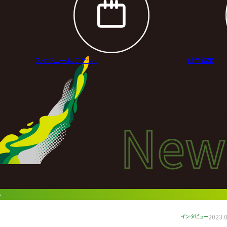
スケジュール/
チケット
試合結果
New
New
ニュ
〜
インタビュー
2023.0