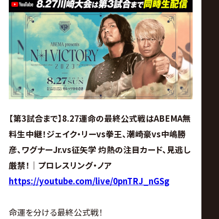
ス
リ
ン
グ・
ノ
【第3試合まで】8.27運命の最終公式戦はABEMA無
料生中継！ジェイク・リーvs拳王、潮崎豪vs中嶋勝
ア
彦、ワグナーJr.vs征矢学 灼熱の注目カード、見逃し
公
厳禁！｜プロレスリング・ノア
https://youtube.com/live/0pnTRJ_nGSg
式
命運を分ける最終公式戦！