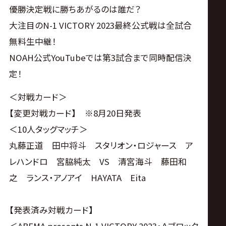
サ
優勝決定戦に勝ちあがるのは誰だ？
大注目のN-1 VICTORY 2023最終公式戦は全試合
イ
無料生中継！
ト
NOAH公式YouTubeでは第3試合まで同時配信決
定！
＜対戦カード＞
【変更対戦カード】 ※8月20日発表
＜10人タッグマッチ＞
丸藤正道 田中将斗 スタリオン・ロジャース ア
レハンドロ 宮脇純太 VS 清宮海斗 藤田和
之 ランス・アノアイ HAYATA Eita
【発表済み対戦カード】