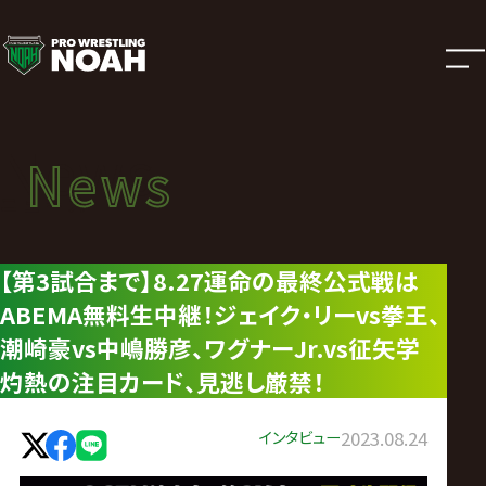
ニ
ュ
ー
News
News
ス
ニュース
|
【第3試合まで】8.27運命の最終公式戦は
ABEMA無料生中継！ジェイク・リーvs拳王、
プ
潮崎豪vs中嶋勝彦、ワグナーJr.vs征矢学
ロ
灼熱の注目カード、見逃し厳禁！
レ
インタビュー
2023.08.24