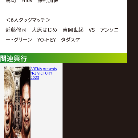
篤司 Hi69 藤村加偉
＜6人タッグマッチ＞
近藤修司 大原はじめ 吉岡世起 VS アンソニ
ー・グリーン YO-HEY タダスケ
関連興行
ABEMA presents
N-1 VICTORY
2023