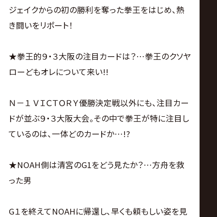
サ
ジェイクからの初の勝利を奪った拳王をはじめ、熱
イ
き闘いをリポート！
ト
★拳王的９・３大阪の注目カードは？…拳王のクソヤ
ローどもオレについて来い!!
Ｎ－１ ＶＩＣＴＯＲＹ優勝決定戦以外にも、注目カー
ドが並ぶ９・３大阪大会。その中で拳王が特に注目し
ているのは、一体どのカードか…!?
★NOAH側は清宮のG1をどう見たか？…方舟を救
った男
G１を終えてNOAHに帰還し、早くも頼もしい姿を見