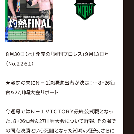
ス
リ
ン
グ・
８月30日（水）発売の「週刊プロレス」９月13日号
（No.２２６１）
ノ
★激闘の末にＮ－１決勝進出者が決定！…８・26仙
ア
台＆27川崎大会リポート
公
今週号ではＮ－１ ＶＩＣＴＯＲＹ最終公式戦となっ
式
た、８・26仙台＆27川崎大会について詳報。その場で
の同点決勝という死闘となった潮崎vs征矢、さらに