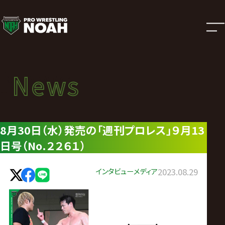
ニ
ュ
ー
News
News
ス
ニュース
|
8月30日（水）発売の「週刊プロレス」９月13
日号（No.２２６１）
プ
ロ
インタビュー
メディア
2023.08.29
レ