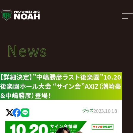
ニ
ュ
ー
News
News
ス
ニュース
|
【詳細決定】”中嶋勝彦ラスト後楽園”10.20
後楽園ホール大会 “サイン会”AXIZ（潮崎豪
プ
＆中嶋勝彦）登場！
ロ
グッズ
2023.10.18
レ