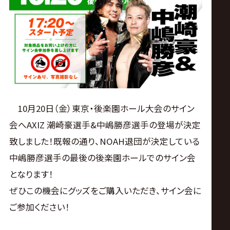
ス
リ
ン
グ・
10月20日（金）東京・後楽園ホール大会のサイン
ノ
会へAXIZ 潮崎豪選手&中嶋勝彦選手の登場が決定
致しました！既報の通り、NOAH退団が決定している
ア
中嶋勝彦選手の最後の後楽園ホールでのサイン会
公
となります！
ぜひこの機会にグッズをご購入いただき、サイン会に
式
ご参加ください！